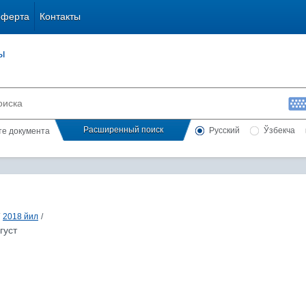
оферта
Контакты
ы
Расширенный поиск
Русский
Ўзбекча
сте документа
2018 йил
/
густ