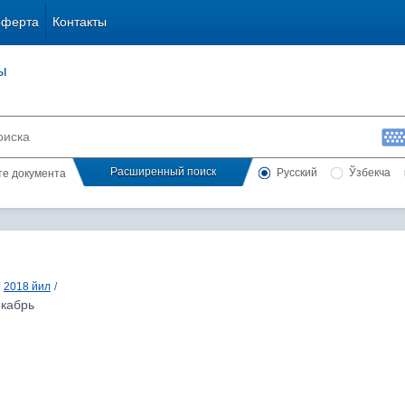
оферта
Контакты
ы
Расширенный поиск
Русский
Ўзбекча
сте документа
2018 йил
/
екабрь