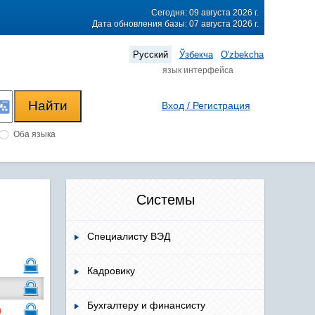
Сегодня: 09 августа 2026 г.
Дата обновления базы: 07 августа 2026 г.
Русский
Ўзбекча
O'zbekcha
язык интерфейса
Вход / Регистрация
Оба языка
Системы
Специалисту ВЭД
Кадровику
Бухгалтеру и финансисту
)