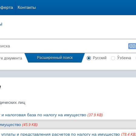
оферта
Контакты
ы
Расширенный поиск
Русский
Ўзбекча
сте документа
е
дических лиц
т и налоговая база по налогу на имущество
(37.9 KB)
а имущество
(45.9 KB)
, уплаты и представления расчетов по налогу на имущество
(78.4 KB