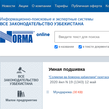
Новости
Акции
О компании
Тарифы
Публичная оферта
К
Информационно-поисковые и экспертные системы
ВСЕ ЗАКОНОДАТЕЛЬСТВО УЗБЕКИСТАНА
в названии
в тексте документ
Умная подшивка
ВСЕ
"Соликлар ва божхона хабарлари" газетас
ЗАКОНОДАТЕЛЬСТВО
2020 йил N 19 (1343) 12 май
УЗБЕКИСТАНА
Мундарижа
(30 KB)
Малое предприятие