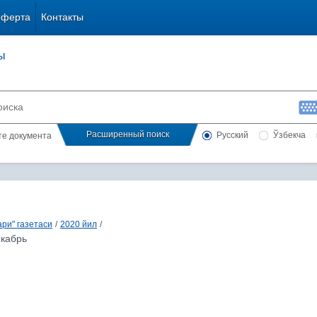
оферта
Контакты
ы
Расширенный поиск
Русский
Ўзбекча
сте документа
ри" газетаси
/
2020 йил
/
екабрь