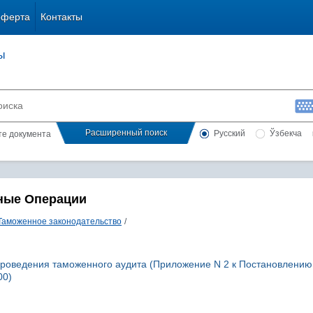
оферта
Контакты
ы
Расширенный поиск
Русский
Ўзбекча
сте документа
ные Операции
Таможенное законодательство
/
роведения таможенного аудита (Приложение N 2 к Постановлени
00)