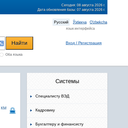
Сегодня: 08 августа 2026 г.
Дата обновления базы: 07 августа 2026 г.
Русский
Ўзбекча
O'zbekcha
язык интерфейса
Вход / Регистрация
Оба языка
Системы
Специалисту ВЭД
ю КМ
Кадровику
Бухгалтеру и финансисту