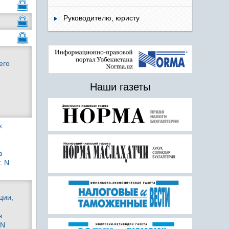
Руководителю, юристу
его
Наши газеты
х
в
. N
ции,
в
 N