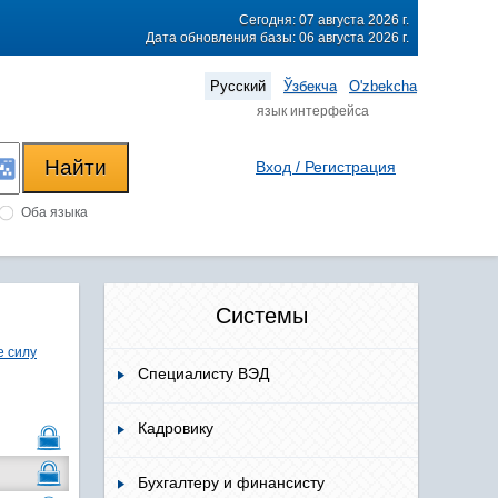
Сегодня: 07 августа 2026 г.
Дата обновления базы: 06 августа 2026 г.
Русский
Ўзбекча
O'zbekcha
язык интерфейса
Вход / Регистрация
Оба языка
Системы
 силу
Специалисту ВЭД
Кадровику
Бухгалтеру и финансисту