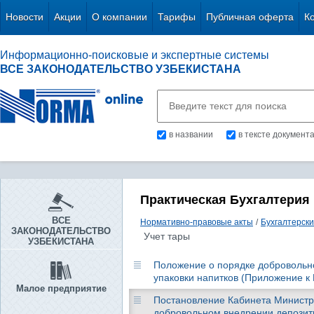
Новости
Акции
О компании
Тарифы
Публичная оферта
К
Информационно-поисковые и экспертные системы
ВСЕ ЗАКОНОДАТЕЛЬСТВО УЗБЕКИСТАНА
в названии
в тексте документ
Практическая Бухгалтерия
ВСЕ
Нормативно-правовые акты
/
Бухгалтерски
ЗАКОНОДАТЕЛЬСТВО
Учет тары
УЗБЕКИСТАНА
Положение о порядке добровольн
упаковки напитков (Приложение к 
Малое предприятие
Постановление Кабинета Министров
добровольном внедрении депозитн