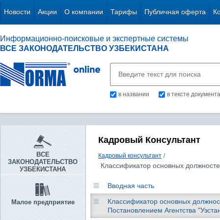
Новости
Акции
О компании
Тарифы
Публичная оферта
К
Информационно-поисковые и экспертные системы
ВСЕ ЗАКОНОДАТЕЛЬСТВО УЗБЕКИСТАНА
в названии
в тексте документ
Кадровый Консультант
ВСЕ
Кадровый консультант
/
ЗАКОНОДАТЕЛЬСТВО
Классификатор основных должносте
УЗБЕКИСТАНА
Вводная часть
Классификатор основных должнос
Малое предприятие
Постановлением Агентства "Узстанд