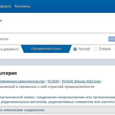
оферта
Контакты
ы
Расширенный поиск
Русский
Ўзбекча
сте документа
алтерия
Таможенное законодательство
/
ТН ВЭД
/
ТН ВЭД. Версия 2022 года
/
мической и связанных с ней отраслей промышленности
еорганической химии; соединения неорганические или органически
 редкоземельных металлов, радиоактивных элементов или изотопо
ие химические соединения