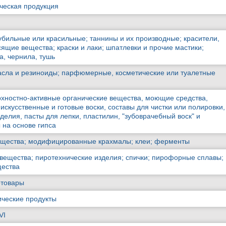
ческая продукция
убильные или красильные; таннины и их производные; красители,
ящие вещества; краски и лаки; шпатлевки и прочие мастики;
а, чернила, тушь
асла и резиноиды; парфюмерные, косметические или туалетные
рхностно-активные органические вещества, моющие средства,
скусственные и готовые воски, составы для чистки или полировки,
делия, пасты для лепки, пластилин, "зубоврачебный воск" и
 на основе гипса
вещества; модифицированные крахмалы; клеи; ферменты
 вещества; пиротехнические изделия; спички; пирофорные сплавы;
щества
отовары
ические продукты
VI