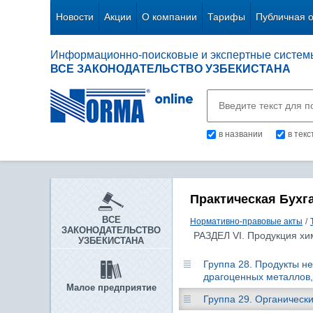
Новости
Акции
О компании
Тарифы
Публичная 
Информационно-поисковые и экспертные систем
ВСЕ ЗАКОНОДАТЕЛЬСТВО УЗБЕКИСТАНА
в названии
в тек
Практическая Бухг
ВСЕ
Нормативно-правовые акты
/
ЗАКОНОДАТЕЛЬСТВО
РАЗДЕЛ VI. Продукция хи
УЗБЕКИСТАНА
Группа 28. Продукты н
драгоценных металлов,
Малое предприятие
Группа 29. Органическ