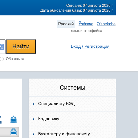
Сегодня: 07 августа 2026 г.
Дата обновления базы: 07 августа 2026 г.
Русский
Ўзбекча
O'zbekcha
язык интерфейса
Вход / Регистрация
Оба языка
Системы
Специалисту ВЭД
е
Кадровику
в
Бухгалтеру и финансисту