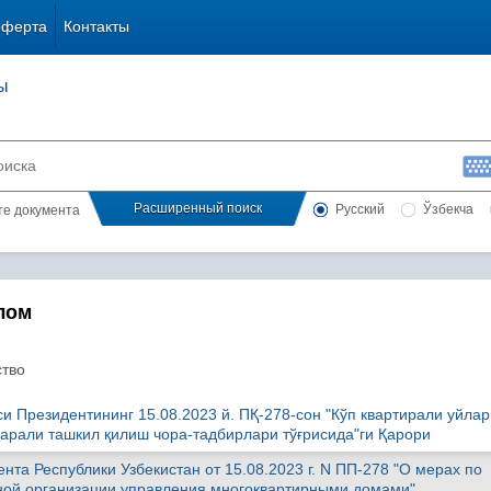
оферта
Контакты
ы
Расширенный поиск
Русский
Ўзбекча
сте документа
лом
тво
и Президентининг 15.08.2023 й. ПҚ-278-сон "Кўп квартирали уйла
рали ташкил қилиш чора-тадбирлари тўғрисида"ги Қарори
та Республики Узбекистан от 15.08.2023 г. N ПП-278 "О мерах по
ой организации управления многоквартирными домами"