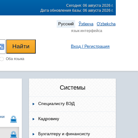
Сегодня: 06 августа 2026 г.
Дата обновления базы: 06 августа 2026 г.
Русский
Ўзбекча
O'zbekcha
язык интерфейса
Вход / Регистрация
Оба языка
Системы
Специалисту ВЭД
рни
Кадровику
Бухгалтеру и финансисту