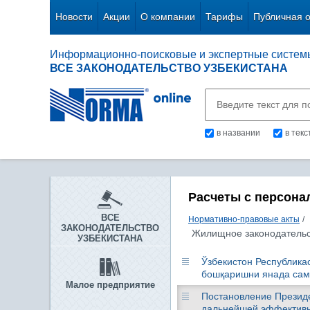
Новости
Акции
О компании
Тарифы
Публичная 
Информационно-поисковые и экспертные систем
ВСЕ ЗАКОНОДАТЕЛЬСТВО УЗБЕКИСТАНА
в названии
в тек
Расчеты с персона
ВСЕ
Нормативно-правовые акты
/
ЗАКОНОДАТЕЛЬСТВО
Жилищное законодательс
УЗБЕКИСТАНА
Ўзбекистон Республикас
бошқаришни янада сама
Малое предприятие
Постановление Президен
дальнейшей эффективн