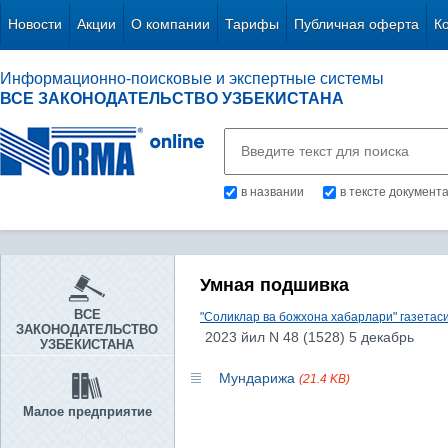
Новости
Акции
О компании
Тарифы
Публичная оферта
К
Информационно-поисковые и экспертные системы
ВСЕ ЗАКОНОДАТЕЛЬСТВО УЗБЕКИСТАНА
в названии
в тексте документ
Умная подшивка
ВСЕ
"Соликлар ва божхона хабарлари" газетас
ЗАКОНОДАТЕЛЬСТВО
2023 йил N 48 (1528) 5 декабрь
УЗБЕКИСТАНА
Мундарижа
(21.4 KB)
Малое предприятие