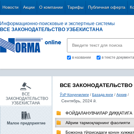
Новости
Акции
О компании
Тарифы
Публичная оферта
К
Информационно-поисковые и экспертные системы
ВСЕ ЗАКОНОДАТЕЛЬСТВО УЗБЕКИСТАНА
в названии
в тексте документ
ВСЕ ЗАКОНОДАТЕЛЬСТВО
ВСЕ
ЎзР Конунчилиги
/
Базада янги
/
Архив
/
ЗАКОНОДАТЕЛЬСТВО
Сентябрь, 2024 й.
УЗБЕКИСТАНА
ФОЙДАЛАНУВЧИЛАР ДИҚҚАТИГА
Айрим тармоқларнинг фаолияти
Малое предприятие
Божхона тўғрисидаги қонун ҳужжа