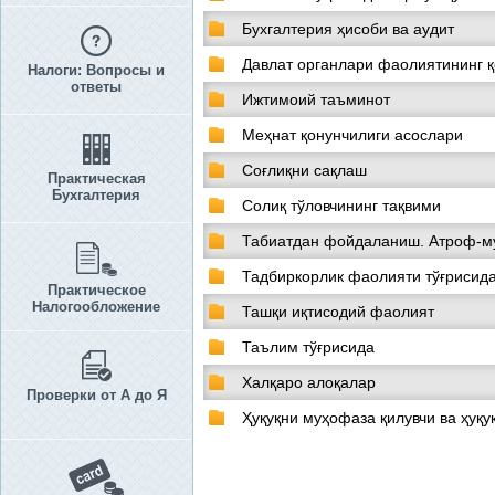
Бухгалтерия ҳисоби ва аудит
Давлат органлари фаолиятининг 
Налоги: Вопросы и
ответы
Ижтимоий таъминот
Меҳнат қонунчилиги асослари
Соғлиқни сақлаш
Практическая
Бухгалтерия
Солиқ тўловчининг тақвими
Табиатдан фойдаланиш. Атроф-м
Тадбиркорлик фаолияти тўғрисид
Практическое
Налогообложение
Ташқи иқтисодий фаолият
Таълим тўғрисида
Халқаро алоқалар
Проверки от А до Я
Ҳуқуқни муҳофаза қилувчи ва ҳуқу