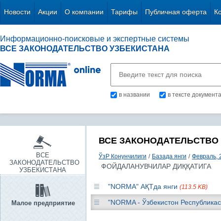
Новости
Акции
О компании
Тарифы
Публичная оферта
К
Информационно-поисковые и экспертные системы
ВСЕ ЗАКОНОДАТЕЛЬСТВО УЗБЕКИСТАНА
в названии
в тексте документ
ВСЕ ЗАКОНОДАТЕЛЬСТВО
ВСЕ
ЎзР Конунчилиги
/
Базада янги
/
Февраль, 
ЗАКОНОДАТЕЛЬСТВО
ФОЙДАЛАНУВЧИЛАР ДИҚҚАТИГА
УЗБЕКИСТАНА
"NORMA" АҚТда янги
(113.5 KB)
"NORMA - Ўзбекистон Республикас
Малое предприятие