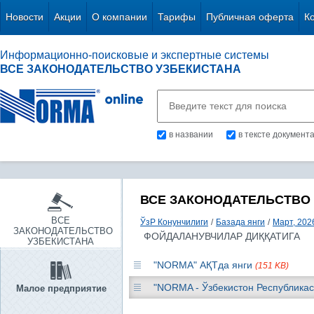
Новости
Акции
О компании
Тарифы
Публичная оферта
К
Информационно-поисковые и экспертные системы
ВСЕ ЗАКОНОДАТЕЛЬСТВО УЗБЕКИСТАНА
в названии
в тексте документ
ВСЕ ЗАКОНОДАТЕЛЬСТВО
ВСЕ
ЎзР Конунчилиги
/
Базада янги
/
Март, 2026
ЗАКОНОДАТЕЛЬСТВО
ФОЙДАЛАНУВЧИЛАР ДИҚҚАТИГА
УЗБЕКИСТАНА
"NORMA" АҚТда янги
(151 KB)
"NORMA - Ўзбекистон Республикас
Малое предприятие