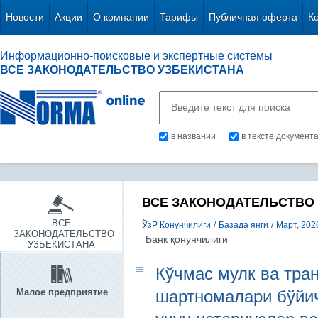
Новости
Акции
О компании
Тарифы
Публичная оферта
К
Информационно-поисковые и экспертные системы
ВСЕ ЗАКОНОДАТЕЛЬСТВО УЗБЕКИСТАНА
в названии
в тексте документ
ВСЕ ЗАКОНОДАТЕЛЬСТВО
ВСЕ
ЎзР Конунчилиги
/
Базада янги
/
Март, 2026
ЗАКОНОДАТЕЛЬСТВО
Банк қонунчилиги
УЗБЕКИСТАНА
Кўчмас мулк ва тра
Малое предприятие
шартномалари бўйи