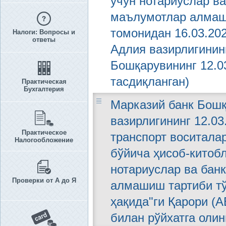
учун нотариуслар ва
маълумотлар алмаши
томонидан 16.03.202
Налоги: Вопросы и
ответы
Адлия вазирлигининг
Бошқарувининг 12.03
тасдиқланган)
Практическая
Бухгалтерия
Марказий банк Бошқа
вазирлигининг 12.03
Практическое
транспорт воситала
Налогообложение
бўйича ҳисоб-китоб
нотариуслар ва бан
Проверки от А до Я
алмашиш тартиби тў
ҳақида"ги Қарори (А
билан рўйхатга олин