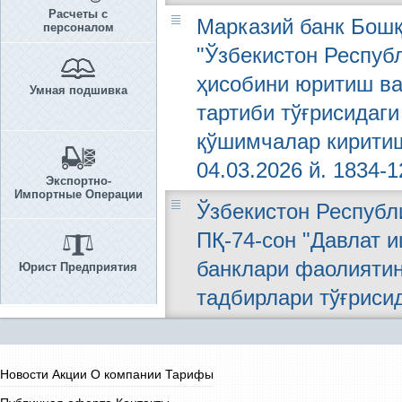
Расчеты с
Марказий банк Бошқа
персоналом
"Ўзбекистон Респуб
ҳисобини юритиш ва
Умная подшивка
тартиби тўғрисидаги
қўшимчалар киритиш
04.03.2026 й. 1834-1
Экспортно-
Импортные Операции
Ўзбекистон Республи
ПҚ-74-сон "Давлат 
банклари фаолиятин
Юрист Предприятия
тадбирлари тўғриси
Новости
Акции
О компании
Тарифы