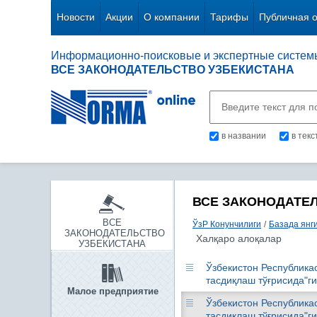
Новости
Акции
О компании
Тарифы
Публичная 
Информационно-поисковые и экспертные систем
ВСЕ ЗАКОНОДАТЕЛЬСТВО УЗБЕКИСТАНА
в названии
в тек
ВСЕ ЗАКОНОДАТЕ
ВСЕ
ЎзР Конунчилиги
/
Базада янг
ЗАКОНОДАТЕЛЬСТВО
Халқаро алоқалар
УЗБЕКИСТАНА
Ўзбекистон Республика
тасдиқлаш тўғрисида"г
Малое предприятие
Ўзбекистон Республика
тасдиқлаш тўғрисида"г