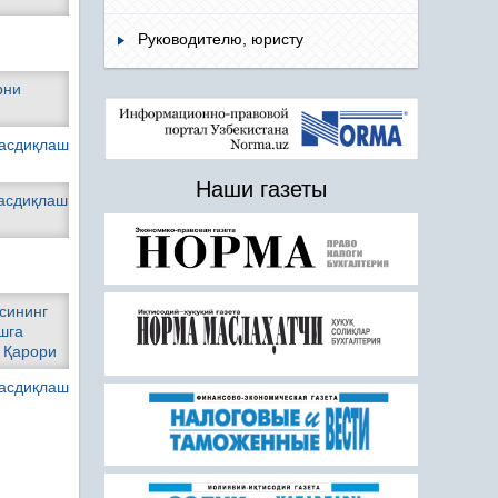
Руководителю, юристу
рни
тасдиқлаш
Наши газеты
тасдиқлаш
асининг
шга
 Қарори
тасдиқлаш