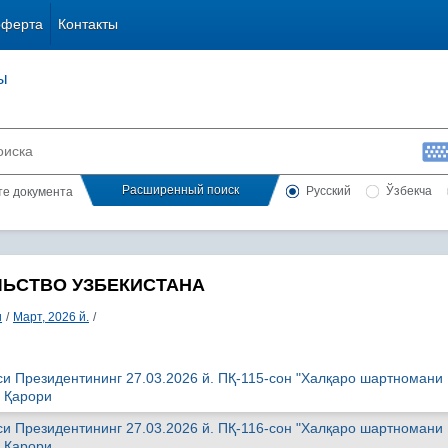
оферта
Контакты
ы
Расширенный поиск
Русский
Ўзбекча
сте документа
ЛЬСТВО УЗБЕКИСТАНА
и
/
Март, 2026 й.
/
си Президентининг 27.03.2026 й. ПҚ-115-сон "Халқаро шартномани
и Қарори
си Президентининг 27.03.2026 й. ПҚ-116-сон "Халқаро шартномани
и Қарори