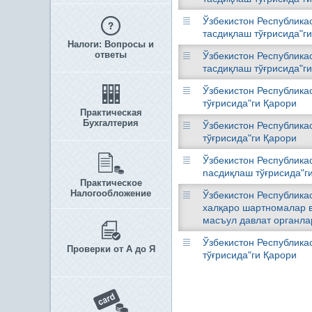
Ўзбекистон Республика
тасдиқлаш тўғрисида"г
Налоги: Вопросы и
ответы
Ўзбекистон Республика
тасдиқлаш тўғрисида"г
Ўзбекистон Республика
тўғрисида"ги Қарори
Практическая
Бухгалтерия
Ўзбекистон Республика
тўғрисида"ги Қарори
Ўзбекистон Республика
nасдиқлаш тўғрисида"г
Практическое
Налогообложение
Ўзбекистон Республикас
халқаро шартномалар в
масъул давлат органла
Ўзбекистон Республика
Проверки от А до Я
тўғрисида"ги Қарори