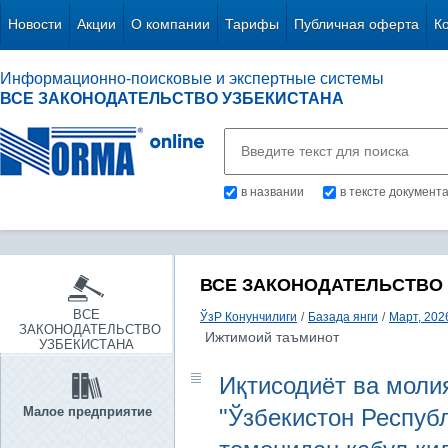
Новости
Акции
О компании
Тарифы
Публичная оферта
К
Информационно-поисковые и экспертные системы
ВСЕ ЗАКОНОДАТЕЛЬСТВО УЗБЕКИСТАНА
в названии
в тексте документ
ВСЕ ЗАКОНОДАТЕЛЬСТВО
ВСЕ
ЎзР Конунчилиги
/
Базада янги
/
Март, 2026
ЗАКОНОДАТЕЛЬСТВО
Ижтимоий таъминот
УЗБЕКИСТАНА
Иқтисодиёт ва молия
Малое предприятие
"Ўзбекистон Респуб