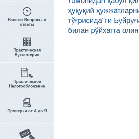
томонидан қабул қи
ҳуқуқий ҳужжатларни
тўғрисида"ги Буйруғ
Налоги: Вопросы и
ответы
билан рўйхатга олин
Практическая
Бухгалтерия
Практическое
Налогообложение
Проверки от А до Я