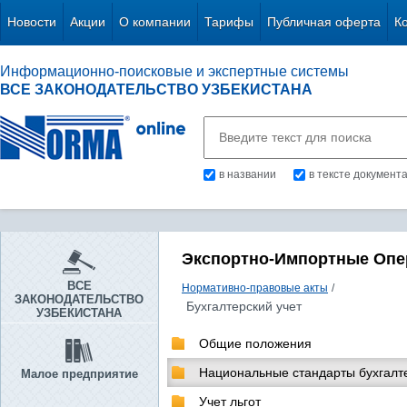
Новости
Акции
О компании
Тарифы
Публичная оферта
К
Информационно-поисковые и экспертные системы
ВСЕ ЗАКОНОДАТЕЛЬСТВО УЗБЕКИСТАНА
в названии
в тексте документ
Экспортно-Импортные Опе
ВСЕ
Нормативно-правовые акты
/
ЗАКОНОДАТЕЛЬСТВО
Бухгалтерский учет
УЗБЕКИСТАНА
Общие положения
Национальные стандарты бухгалте
Малое предприятие
Учет льгот