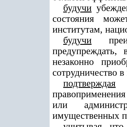
будучи
убежден
состояния може
институтам, наци
будучи
преис
предупреждать, 
незаконно прио
сотрудничество в
подтверждая
о
правоприменения
или администр
имущественных п
учитывая
, что