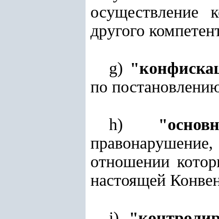
осуществление 
другого компетент
g)
"конфиска
по постановлению
h)
"основ
правонарушение,
отношении котор
настоящей Конвен
i)
"контролир