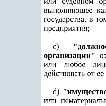
или судебном ор
выполняющее ка
государства, в т
предприятия;
с)
"должн
организации"
оз
или любое лицо
действовать от ее
d)
"имуществ
или нематериал