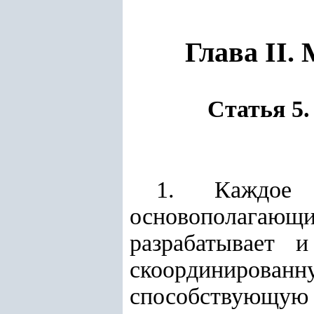
Глава II.
Статья 5
1. Каждое Г
основополагаю
разрабатывает 
скоординирова
способствующу