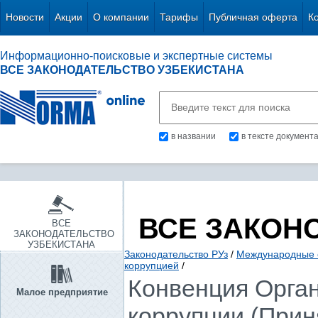
Новости
Акции
О компании
Тарифы
Публичная оферта
К
Информационно-поисковые и экспертные системы
ВСЕ ЗАКОНОДАТЕЛЬСТВО УЗБЕКИСТАНА
в названии
в тексте документ
ВСЕ ЗАКОН
ВСЕ
ЗАКОНОДАТЕЛЬСТВО
УЗБЕКИСТАНА
Законодательство РУз
/
Международные 
коррупцией
/
Конвенция Орга
Малое предприятие
коррупции (Прин