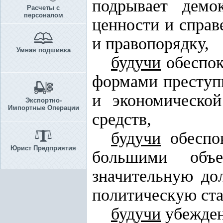
подрывает демо
Расчеты с
персоналом
ценности и справ
и правопорядку,
Умная подшивка
будучи
обеспок
формами преступн
и экономическо
Экспортно-
Импортные Операции
средств,
будучи
обеспок
Юрист Предприятия
большими объе
значительную до
политическую ста
будучи
убежден