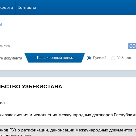
оферта
Контакты
ы
Расширенный поиск
Русский
Ўзбекча
сте документа
ЛЬСТВО УЗБЕКИСТАНА
ия
вы заключения и исполнения международных договоров Республик
анов РУз о ратификации, денонсации международных документов, 
единении к ним