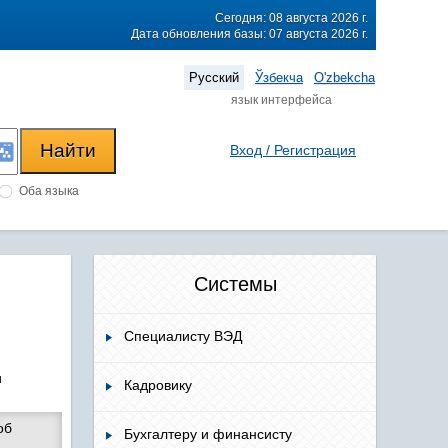
Сегодня: 08 августа 2026 г.
Дата обновления базы: 07 августа 2026 г.
Русский
Ўзбекча
O'zbekcha
язык интерфейса
Вход / Регистрация
Оба языка
Системы
Специалисту ВЭД
и
Кадровику
об
Бухгалтеру и финансисту