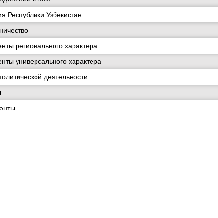
я Республики Узбекистан
ничество
нты регионального характера
нты универсального характера
политической деятельности
ы
менты