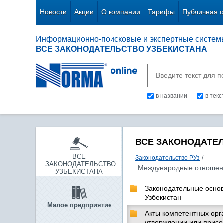
Новости
Акции
О компании
Тарифы
Публичная 
Информационно-поисковые и экспертные систем
ВСЕ ЗАКОНОДАТЕЛЬСТВО УЗБЕКИСТАНА
в названии
в тек
ВСЕ ЗАКОНОДАТЕ
ВСЕ
Законодательство РУз
/
ЗАКОНОДАТЕЛЬСТВО
Международные отношен
УЗБЕКИСТАНА
Законодательные осно
Узбекистан
Малое предприятие
Акты компетентных орг
утверждении или присо