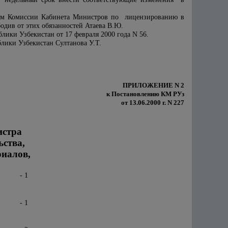
елем Комиссии Кабинета Министров по лицензированию в
одив от этих обязанностей Атаева В.Ю.
ики Узбекистан от 17 февраля 2000 года N 56.
лики Узбекистан Султанова У.Т.
ПРИЛОЖЕНИЕ N 2
к Постановлению КМ РУз
от 13.06.2000 г. N 227
истра
ства,
иалов,
.
- 1
- 1