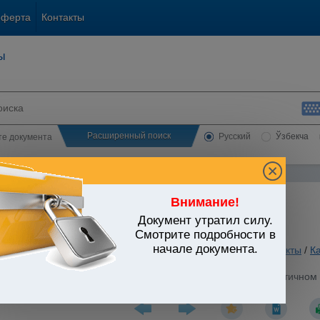
оферта
Контакты
ы
Расширенный поиск
Русский
Ўзбекча
сте документа
Внимание!
Документ утратил силу.
ЬСТВО УЗБЕКИСТАНА
Смотрите подробности в
начале документа.
ы государственно-правового устройства
/
Утратившие силу акты
/
К
стров Республики Узбекистан от 13.06.2000 г. N 227 "О частично