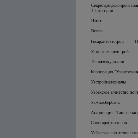
Секретарь-делопроизвод
1 категории
Итого:
Всего:
Госархитектстрой НАК
Узмонтажспецстрой ГА
Тошкенткурилиш
Корпорация "Узавтотран
Узстройматериалы
Узбекское агентство по
Узжилсбербанк
Ассоциация "Ташгорпасс
Союз архитекторов
Узбекское агентство авт