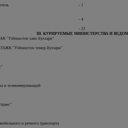
итель
- 1
- 4
- 23
III. КУРИРУЕМЫЕ МИНИСТЕРСТВА И ВЕДОМ
 "Узбекистон хаво йуллари"
ЖК "Узбекистон темир йуллари"
с"
чты и телекоммуникаций
транс"
омобильного и речного транспорта