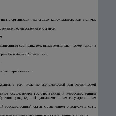
.
 штате организации налоговых консультантов, или в случае
оченным государственным органом.
ат
фикационным сертификатом, выдаваемым физическому лицу в
ории Республики Узбекистан.
я
дующим требованиям:
ждения, в том числе по экономической или юридической
нтов осуществляют государственные и негосударственные
обучения, утвержденной уполномоченным государственным
й государственный орган с заявлением о допуске к сдаче
верждаемым уполномоченным государственным органом.