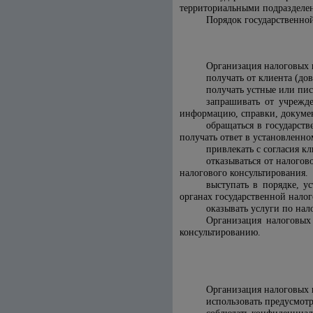
территориальными подразделе
Порядок государственной
Организация налоговых к
получать от клиента (до
получать устные или пис
запрашивать от учрежд
информацию, справки, докуме
обращаться в государств
получать ответ в установленно
привлекать с согласия к
отказываться от налого
налогового консультирования.
выступать в порядке, у
органах государственной налог
оказывать услуги по нал
Организация налоговых
консультированию.
Организация налоговых к
использовать предусмотр