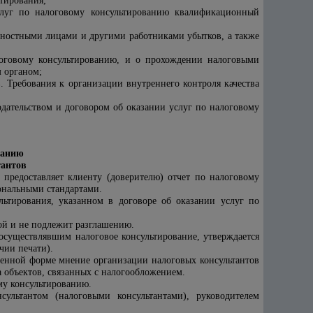
тирования;
слуг по налоговому консультированию квалификационный
жностными лицами и другими работниками убытков, а также
логовому консультированию, и о прохождении налоговыми
 органом;
в. Требования к организации внутреннего контроля качества
одательством и договором об оказании услуг по налоговому
ванию
тантов
 предоставляет клиенту (доверителю) отчет по налоговому
ональными стандартами.
ьтирования, указанном в договоре об оказании услуг по
ой и не подлежит разглашению.
осуществлявшим налоговое консультирование, утверждается
чии печати).
менной форме мнение организации налоговых консультантов
а объектов, связанных с налогообложением.
му консультированию.
ультантом (налоговыми консультантами), руководителем