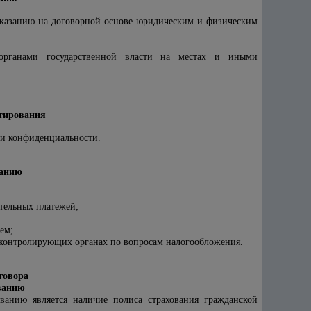
 оказанию на договорной основе юридическим и физическим
, органами государственной власти на местах и иными
ьтирования
 и конфиденциальности.
ванию
ательных платежей;
ем;
и контролирующих органах по вопросам налогообложения.
говора
ованию
ванию является наличие полиса страхования гражданской