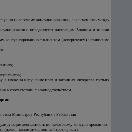
услуг по налоговому консультированию, заключенного между
онсультированию определяется настоящим Законом и иными
ому консультированию с клиентом (доверителем) независимо
я:
ованию;
сультантов;
у, а также за нарушение прав и законных интересов третьих
ия в соответствии с законодательством.
орган
инетом Министров Республики Узбекистан.
егулирующие деятельность по налоговому консультированию;
та (далее - квалификационный сертификат);