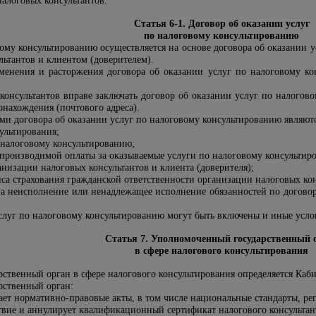
налоговых консультантов.
Статья 6-1. Договор об оказании услуг
по налоговому консультированию
вому консультированию осуществляется на основе договора об оказании 
льтантов и клиентом (доверителем).
менения и расторжения договора об оказании услуг по налоговому к
консультантов вправе заключать договор об оказании услуг по налогов
тонахождения (почтового адреса).
и договора об оказании услуг по налоговому консультированию являютс
ультирования;
 налоговому консультированию;
 производимой оплаты за оказываемые услуги по налоговому консультир
анизации налоговых консультантов и клиента (доверителя);
са страхования гражданской ответственности организации налоговых кон
за неисполнение или ненадлежащее исполнение обязанностей по договор
слуг по налоговому консультированию могут быть включены и иные услов
Статья 7. Уполномоченный государственный 
в сфере налогового консультирования
ственный орган в сфере налогового консультирования определяется Каб
ственный орган:
ает нормативно-правовые акты, в том числе национальные стандарты, р
твие и аннулирует квалификационный сертификат налогового консультан