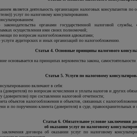
анием является деятельность организации налоговых консультантов по
ителю)) услуг по налоговому консультированию.
онсультированием:
го законодательства органами государственной налоговой службы
рамках осуществления ими своих полномочий;
омощи по вопросам налогообложения адвокатами;
е услуги аудиторских и иных организаций по налогообложению.
Статья 4. Основные принципы налогового консул
ние основывается на принципах верховенства закона, самостоятельности
Статья 5. Услуги по налоговому консультиро
нсультированию включают в себя:
а (доверителя) по вопросам исчисления и уплаты налогов и других обяз
у (доверителю) при составлении налоговой отчетности;
чета объектов налогообложения и объектов, связанных с налогообложени
ени и по поручению клиента (доверителя) в суде, правоохранительных 
Статья 6. Обязательное условие заключения до
об оказании услуг по налоговому консультир
 заключения договора об оказании услуг по налоговому консультиро