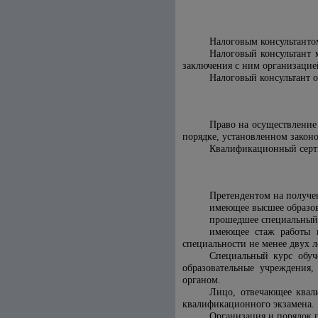
Налоговым консультанто
Налоговый консультант 
заключения с ним организацией
Налоговый консультант 
Право на осуществление
порядке, установленном законо
Квалификационный серти
Претендентом на получе
имеющее высшее образо
прошедшее специальный 
имеющее стаж работы н
специальности не менее двух л
Специальный курс обуч
образовательные учреждения
органом.
Лицо, отвечающее квал
квалификационного экзамена.
Организация и порядок 