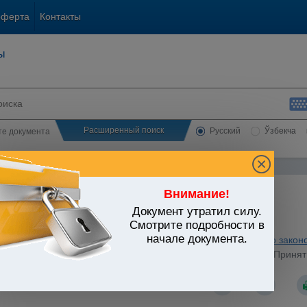
оферта
Контакты
ы
Расширенный поиск
Русский
Ўзбекча
сте документа
Внимание!
Документ утратил силу.
ЬСТВО УЗБЕКИСТАНА
Смотрите подробности в
начале документа.
и. Обязательные платежи
/
Утратившие силу акты налогового закон
от 21.09.2006 г. N ЗРУ-55 "О налоговом консультировании" (Принят