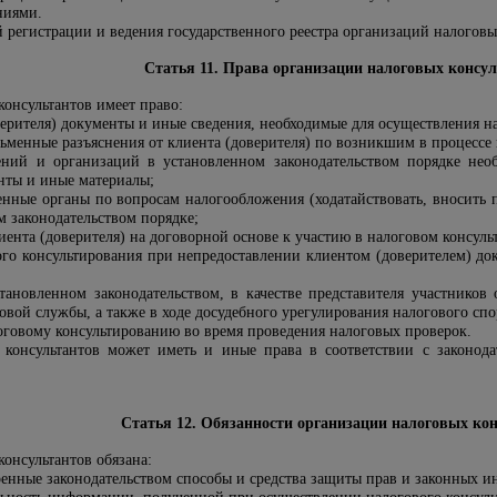
ниями.
 регистрации и ведения государственного реестра организаций налоговых
Статья 11. Права организации налоговых консу
онсультантов имеет право:
верителя) документы и иные сведения, необходимые для осуществления н
ьменные разъяснения от клиента (доверителя) по возникшим в процессе 
ений и организаций в установленном законодательством порядке нео
нты и иные материалы;
енные органы по вопросам налогообложения (ходатайствовать, вносить п
м законодательством порядке;
лиента (доверителя) на договорной основе к участию в налоговом консул
вого консультирования при непредоставлении клиентом (доверителем) д
становленном законодательством, в качестве представителя участников
овой службы, а также в ходе досудебного урегулирования налогового спор
оговому консультированию во время проведения налоговых проверок.
 консультантов может иметь и иные права в соответствии с законод
Статья 12. Обязанности организации налоговых ко
онсультантов обязана:
енные законодательством способы и средства защиты прав и законных ин