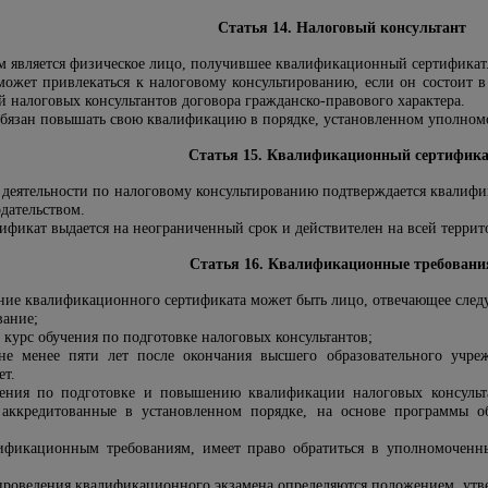
Статья 14. Налоговый консультант
м является физическое лицо, получившее квалификационный сертификат
может привлекаться к налоговому консультированию, если он состоит в
 налоговых консультантов договора гражданско-правового характера.
обязан повышать свою квалификацию в порядке, установленном уполном
Статья 15. Квалификационный сертифик
 деятельности по налоговому консультированию подтверждается квали
дательством.
фикат выдается на неограниченный срок и действителен на всей террит
Статья 16. Квалификационные требовани
ние квалификационного сертификата может быть лицо, отвечающее сле
вание;
курс обучения по подготовке налоговых консультантов;
е менее пяти лет после окончания высшего образовательного учре
ет.
ения по подготовке и повышению квалификации налоговых консульта
, аккредитованные в установленном порядке, на основе программы 
ификационным требованиям, имеет право обратиться в уполномоченны
проведения квалификационного экзамена определяются положением, ут