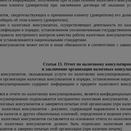
ьность информации, полученной при осуществлении налогового консуль
анию клиента (доверителя) при заключении договора об оказании у
актов, свидетельствующих о причинении клиенту (доверителю) его дол
общать об этом клиенту (доверителю);
цию о налоговых консультантах, осуществляющих деятельность по на
алификации в порядке, установленном уполномоченным государственном
правила внутреннего контроля качества работы налоговых консультанто
ов устанавливаются национальными стандартами.
консультантов может нести и иные обязанности в соответствии с закон
Статья 13. Отчет по налоговому консультиро
и заключение организации налоговых консуль
консультантов, оказывающая услуги по налоговому консультированию,
е организации налоговых консультантов в порядке, установленном наци
онсультированию содержит информацию о предмете налогового консул
ся в отчете по налоговому консультированию, является конфиденциальн
нсультированию подписывается постранично налоговым консультантом, 
оговых консультантов и заверяется печатью этой организации (при нали
 налоговых консультантов - документ, содержащий выраженное в пись
ы налогов и других обязательных платежей, определения и ведения учет
налоговых консультантов составляется на основании отчета по налогово
и налоговых консультантов должно быть подписано налоговым конс
тантов и заверено печатью этой организации (при наличии печати).