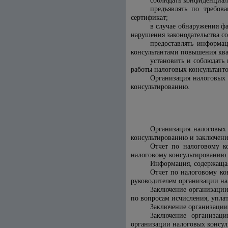
соблюдать конфиденциал
предъявлять по требов
сертификат;
в случае обнаружения ф
нарушения законодательства со
предоставлять информа
консультантами повышения кв
установить и соблюдать 
работы налоговых консультант
Организация налоговых 
консультированию.
Организация налоговых 
консультированию и заключени
Отчет по налоговому к
налоговому консультированию.
Информация, содержащая
Отчет по налоговому ко
руководителем организации нал
Заключение организации
по вопросам исчисления, уплат
Заключение организации 
Заключение организаци
организации налоговых консуль