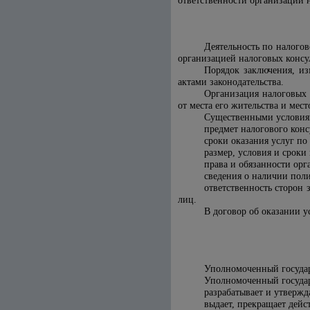
ответственности организации 
Деятельность по налого
организацией налоговых консу
Порядок заключения, из
актами законодательства.
Организация налоговых 
от места его жительства и мес
Существенными условиям
предмет налогового конс
сроки оказания услуг по
размер, условия и сроки
права и обязанности орг
сведения о наличии поли
ответственность сторон 
лиц.
В договор об оказании у
Уполномоченный государ
Уполномоченный государ
разрабатывает и утвержд
выдает, прекращает дейс