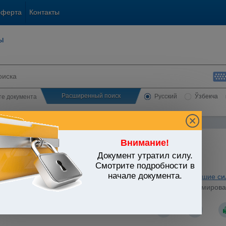
оферта
Контакты
ы
Расширенный поиск
Русский
Ўзбекча
сте документа
Внимание!
Документ утратил силу.
ЬСТВО УЗБЕКИСТАНА
Смотрите подробности в
начале документа.
 и нежилые помещения. Коммунальное хозяйство
/
Утратившие си
стров Республики Узбекистан от 01.12.1993 г. N 582 "О нормиро
ифом на электроэнергию"