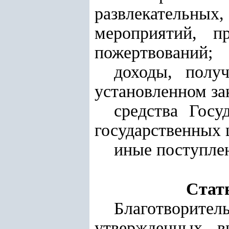
развлекательны
мероприятий, п
пожертвований;
доходы, полу
установленном за
средства Госу
государственных 
иные поступлен
Стат
Благотворител
утвержденных в