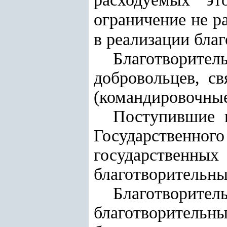
ограничение не р
в реализации бла
Благотворите
добровольцев, с
(командировочные
Поступившие н
Государствен
государственн
благотворительны
Благотвор
благотворител