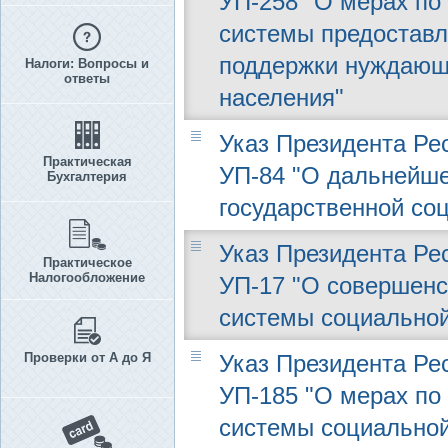
УП-258 "О мерах по
системы предоставл
поддержки нуждающ
Налоги: Вопросы и
ответы
населения"
Указ Президента Рес
Практическая
УП-84 "О дальнейш
Бухгалтерия
государственной со
Указ Президента Рес
Практическое
Налогообложение
УП-17 "О совершен
системы социальной
Проверки от А до Я
Указ Президента Рес
УП-185 "О мерах п
системы социальной