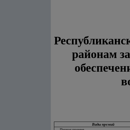
Республиканс
районам з
обеспечен
в
Виды премий
Первая премия