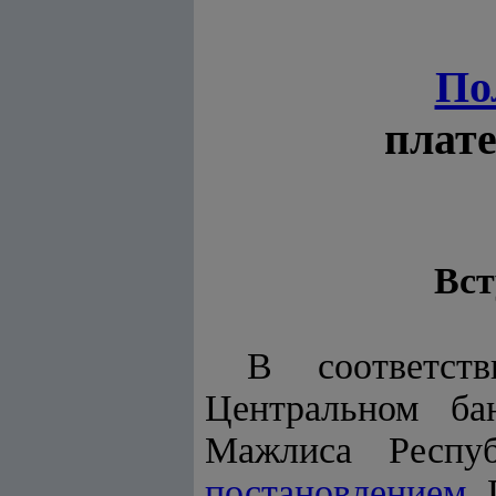
По
плате
Вст
В соответс
Центральном ба
Мажлиса Респуб
постановлением
П