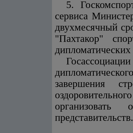
5. Госкомспо
сервиса Министе
двухмесячный ср
"Пахтакор" спор
дипломатических 
Госассоци
дипломатическог
завершения стро
оздоровительног
организовать 
представительств