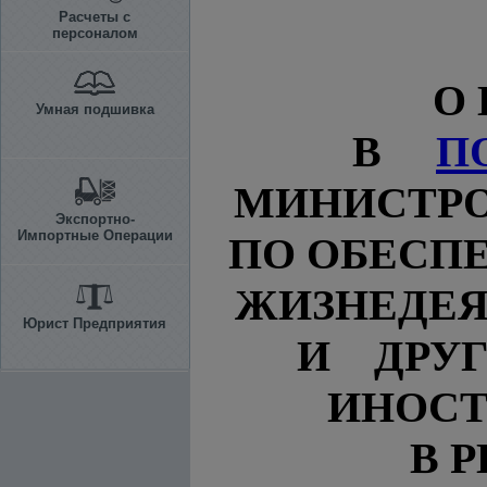
Расчеты с
персоналом
О
Умная подшивка
В
П
МИНИСТРОВ 
Экспортно-
Импортные Операции
ПО ОБЕСП
ЖИЗНЕДЕЯ
Юрист Предприятия
И ДРУ
ИНОСТ
В 