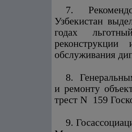
7. Рекомен
Узбекистан выде
годах льготн
реконструкции 
обслуживания дип
8. Генеральны
и ремонту объек
трест N 159 Госк
9. Госассоциац