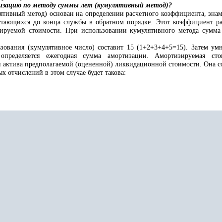
изацию по методу суммы лет (кумулятивный метод)?
лятивный
метод) основан на определении расчетного коэффициента, знам
 остающихся до конца службы в обратном порядке. Этот коэффициент р
ируемой стоимости. При использовании кумулятивного метода сумма
зования (кумулятивное число) составит 15 (1+2+3+4+5=15). Затем умно
 определяется ежегодная сумма амортизации. Амортизируемая сто
 актива предполагаемой (оцененной) ликвидационной стоимости. Она сос
 отчислений в этом случае будет такова:
...