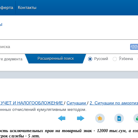
оферта
Контакты
ы
Расширенный поиск
Русский
Ўзбекча
сте документа
 УЧЕТ И НАЛОГООБЛОЖЕНИЕ
/
Ситуации
/
2. Ситуации по аморти
онных отчислений кумулятивным методом.
сть исключительных прав на товарный знак - 12000 тыс.сум, а ег
срок службы - 5 лет.