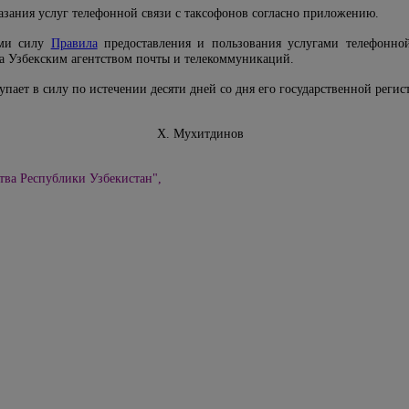
азания услуг телефонной связи с таксофонов согласно приложению.
ими силу
Правила
предоставления и пользования услугами телефонной
а Узбекским агентством почты и телекоммуникаций.
упает в силу по истечении десяти дней со дня его государственной рег
директор X. Мухитдинов
тва Республики Узбекистан",