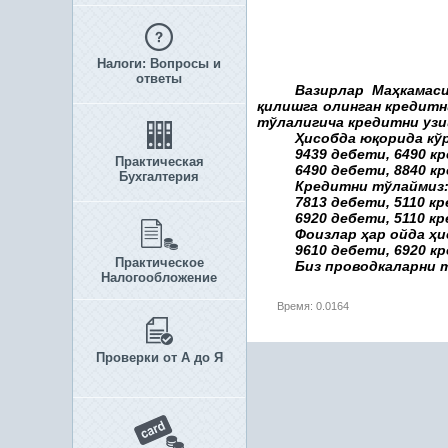
Налоги: Вопросы и
ответы
Вазирлар Ма
ҳ
камас
қ
илишга олинган кредитн
тўлалигича кредитни уз
Ҳ
исобда ю
қ
орида кў
9439 дебети, 6490 кр
Практическая
6490 дебети, 8840 к
Бухгалтерия
Кредитни тўлаймиз
7813 дебети, 5110 к
6920 дебети, 5110 к
Фоизлар
ҳ
ар ойда
ҳ
и
9610 дебети, 6920 к
Практическое
Биз проводкаларни 
Налогообложение
Время: 0.0164
Проверки от А до Я