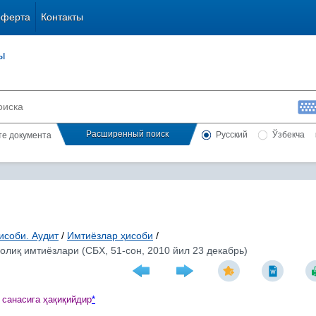
оферта
Контакты
ы
Расширенный поиск
Русский
Ўзбекча
сте документа
исоби. Аудит
/
Имтиёзлар ҳисоби
/
олиқ имтиёзлари (СБХ, 51-сон, 2010 йил 23 декабрь)
 санасига
ҳ
а
қ
и
қ
ийдир
*