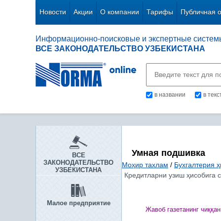
Новости
Акции
О компании
Тарифы
Публичная 
Информационно-поисковые и экспертные систем
ВСЕ ЗАКОНОДАТЕЛЬСТВО УЗБЕКИСТАНА
в названии
в тек
Умная подшивка
ВСЕ
ЗАКОНОДАТЕЛЬСТВО
Моҳир тахлам
/
Бухгалтерия ҳ
УЗБЕКИСТАНА
Кредитларни узиш ҳисобига с
Малое предприятие
Жавоб газетанинг чи
ққ
ан