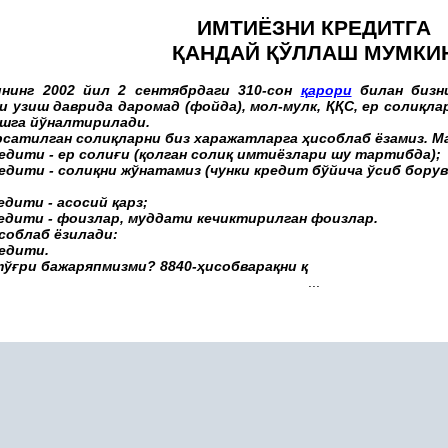
ИМТИЁЗНИ КРЕДИТГА
Қ
АНДАЙ
Қ
ЎЛЛАШ МУМКИ
ининг 2002 йил 2 сентябрдаги 310-сон
қ
арори
билан бизн
и узиш даврида даромад (фойда), мол-мулк,
ҚҚ
С, ер соли
қ
ла
ишга йўналтирилади.
рсатилган соли
қ
ларни биз харажатларга
ҳ
исоблаб ёзамиз. М
едити - ер соли
ғ
и (
қ
олган соли
қ
имтиёзлари шу тартибда);
редити - соли
қ
ни жўнатамиз (чунки кредит бўйича ўсиб бору
:
редити - асосий
қ
арз;
редити - фоизлар, муддати кечиктирилган фоизлар.
соблаб ёзилади:
редити.
тў
ғ
ри бажаряпмизми? 8840-
ҳ
исобвара
қ
ни
қ
...