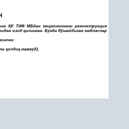
Н
инг
Қ
К ТИФ МБдан ме
ҳ
монхонани реконструкция
ридан озод
қ
илинган. Бунда бўшайдиган мабла
ғ
лар
асалан:
вчи
қ
олди
қ
мавжуд).