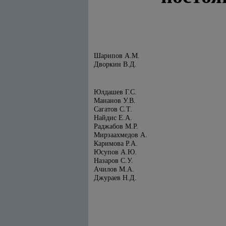
Шарипов А.М.
Дворкин В.Д.
Юлдашев Г.С.
Мананов У.В.
Сагатов С.Т.
Hайдис Е.А.
Раджабов М.Р.
Мирзаахмедов А.
Каримова Р.А.
Юсупов А.Ю.
Hазаров С.У.
Ачилов М.А.
Джураев H.Д.