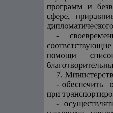
программ и безво
сфере, приравни
дипломатического
- своевреме
соответствующи
помощи списо
благотворительны
7. Министерств
- обеспечить
при транспортиро
- осуществл
паспортов ино