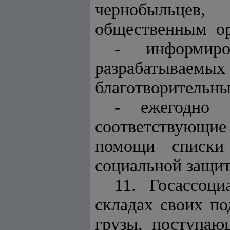
чернобыльце
общественным ор
- информир
разрабатыв
благотворительн
- ежегодно
соответствующи
помощи списки
социальной защит
11. Госассоц
складах своих п
грузы, поступаю