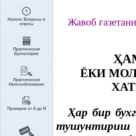
Жавоб газетани
Налоги: Вопросы и
ответы
Практическая
Бухгалтерия
Ҳ
А
ЁКИ МО
Практическое
ХА
Налогообложение
Ҳ
ар бир бух
Проверки от А до Я
тушунтириш