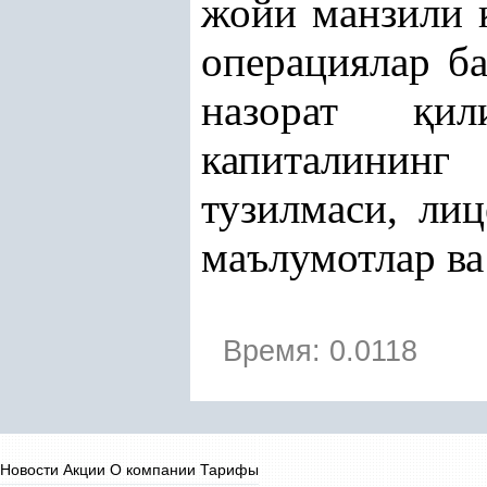
жойи манзили к
операциялар ба
назорат
қ
ил
капиталининг
тузилмаси, лиц
маълумотлар в
Время: 0.0118
Новости
Акции
О компании
Тарифы