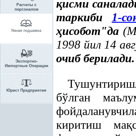
қ
исми саналад
Расчеты с
персоналом
таркиби
1-с
ҳ
исобот"да
(М
Умная подшивка
1998 йил 14 ав
очиб берилади.
Экспортно-
Импортные Операции
Тушунтириш
Юрист Предприятия
бўлган маъл
фойдаланувч
киритиш ма
қ