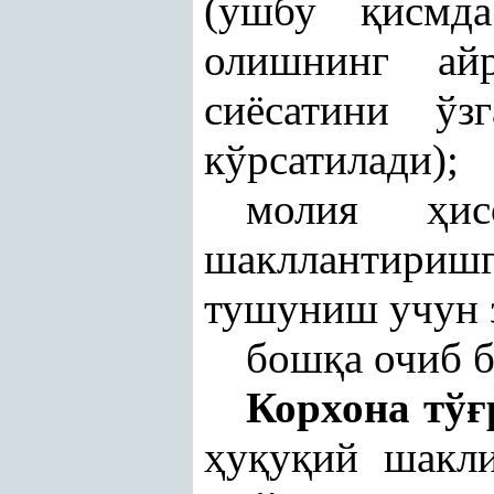
(ушбу
қ
исмд
олишнинг а
сиёсатини ў
кўрсатилади);
молия
ҳ
и
шакллантири
тушуниш учун з
бош
қ
а очиб 
Корхона тў
ғ
ҳ
у
қ
у
қ
ий шакли