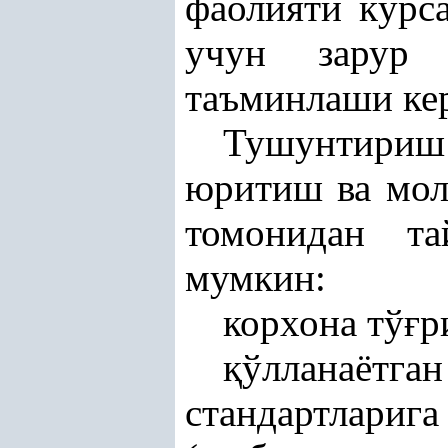
фаолияти кўрс
учун зарур
таъминлаши кер
Тушунтириш
юритиш ва мо
томонидан т
мумкин:
корхона тў
ғ
р
қ
ўлланаётг
стандартлариг