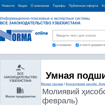
Новости
Акции
О компании
Тарифы
Публичная оферта
К
Информационно-поисковые и экспертные системы
ВСЕ ЗАКОНОДАТЕЛЬСТВО УЗБЕКИСТАНА
в названии
в тексте документ
Умная подш
ВСЕ
ЗАКОНОДАТЕЛЬСТВО
УЗБЕКИСТАНА
Моҳир тахлам
/
Бухгалтерия ҳисоби. Ауд
Молиявий ҳисобо
Малое предприятие
февраль)