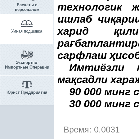
технологик 
Расчеты с
персоналом
ишлаб чи
қ
ари
харид
қ
ил
Умная подшивка
ра
ғ
батлант
сарфлаш
ҳ
исо
Экспортно-
Имтиёзли 
Импортные Операции
ма
қ
садли хара
90 000 минг
Юрист Предприятия
30 000 минг
Время: 0.0031