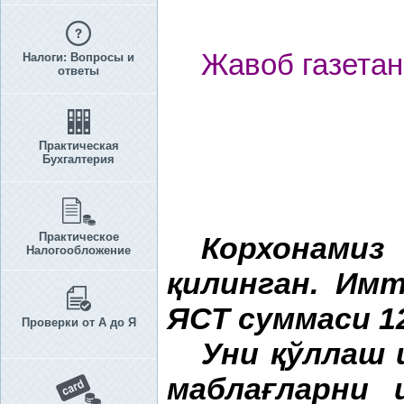
Жавоб газетан
Налоги: Вопросы и
ответы
Практическая
Бухгалтерия
Практическое
Корхонамиз
Налогообложение
қ
илинган. Им
ЯСТ суммаси 1
Проверки от А до Я
Уни
қ
ўллаш 
мабла
ғ
ларни 