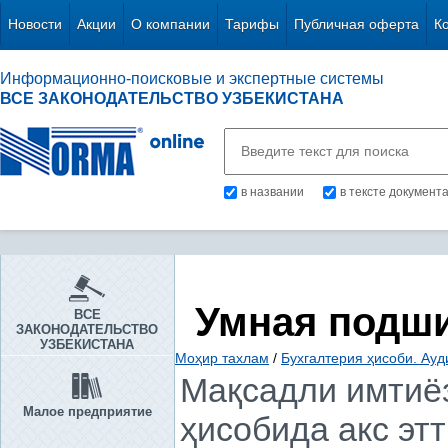
Новости
Акции
О компании
Тарифы
Публичная оферта
К
Информационно-поисковые и экспертные системы
ВСЕ ЗАКОНОДАТЕЛЬСТВО УЗБЕКИСТАНА
в названии
в тексте документ
Умная подш
ВСЕ
ЗАКОНОДАТЕЛЬСТВО
УЗБЕКИСТАНА
Моҳир тахлам
/
Бухгалтерия ҳисоби. Ауд
Мақсадли имтиё
Малое предприятие
ҳисобида акс этт