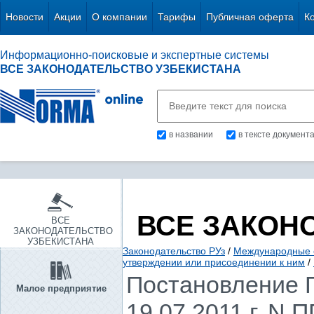
Новости
Акции
О компании
Тарифы
Публичная оферта
К
Информационно-поисковые и экспертные системы
ВСЕ ЗАКОНОДАТЕЛЬСТВО УЗБЕКИСТАНА
в названии
в тексте документ
ВСЕ ЗАКОН
ВСЕ
ЗАКОНОДАТЕЛЬСТВО
УЗБЕКИСТАНА
Законодательство РУз
/
Международные 
утверждении или присоединении к ним
/
Постановление П
Малое предприятие
19.07.2011 г. N