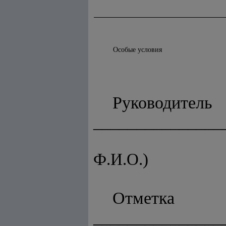
Особые условия
Руков
_______________
(дол
Ф.И.О.)
Отме
_______________