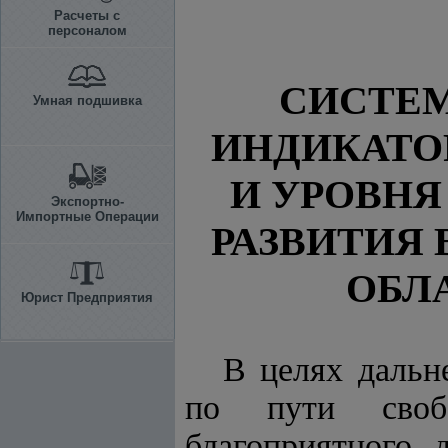
Расчеты с
персоналом
СИСТЕ
Умная подшивка
ИНДИКАТО
И УРОВН
Экспортно-
Импортные Операции
РАЗВИТИЯ 
ОБЛ
Юрист Предприятия
В целях дальн
по пути свобо
благоприятного 