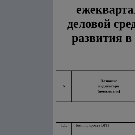
ежекварта
деловой сре
развития в
Название
N
индикатора
(показателя)
1.1.
Темп прироста ВРП