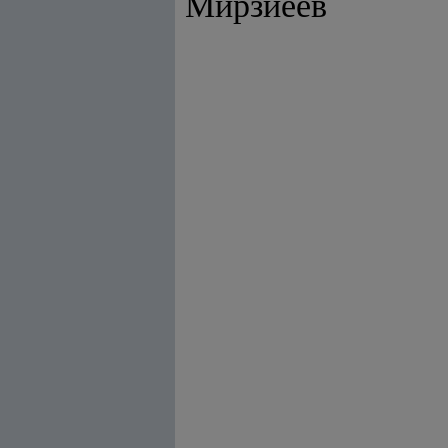
Мирзиёев