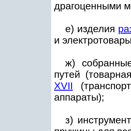
драгоценными м
е) изделия
ра
и электротовары
ж) собранны
путей (товарна
XVII
(транспорт
аппараты);
з) инструмен