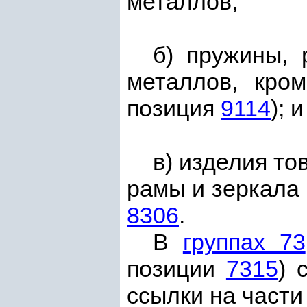
металлов;
б) пружины, 
металлов, кро
позиция
9114
); и
в) изделия т
рамы и зеркала
8306
.
В
группах 73
позиции
7315
) 
ссылки на част