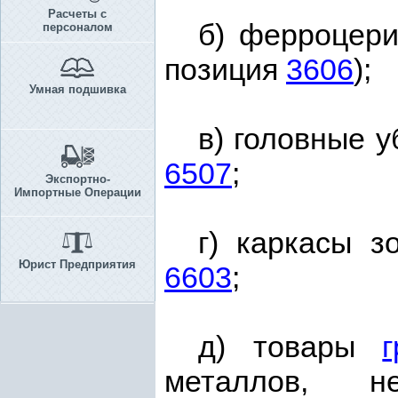
Расчеты с
б) ферроцери
персоналом
позиция
3606
);
Умная подшивка
в) головные 
6507
;
Экспортно-
Импортные Операции
г) каркасы з
Юрист Предприятия
6603
;
д) товары
металлов, н