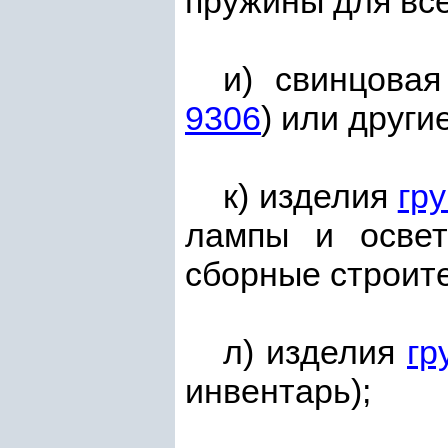
пружины для все
и) свинцовая
9306
) или други
к) изделия
гр
лампы и освет
сборные строите
л) изделия
гр
инвентарь);