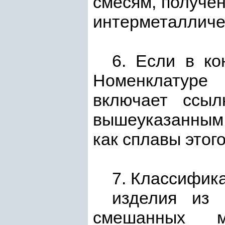
смесям, получе
интерметалличе
6. Если в ко
Номенклатуре
включает ссыл
вышеуказанны
как сплавы этог
7. Классифик
изделия из 
смешанных ма