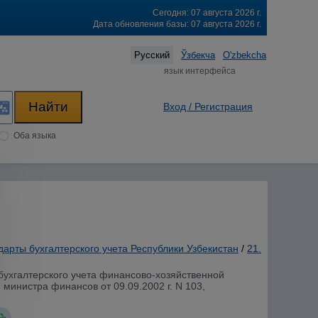
Сегодня: 07 августа 2026 г.
Дата обновления базы: 07 августа 2026 г.
Русский
Ўзбекча
O'zbekcha
язык интерфейса
Вход / Регистрация
Оба языка
арты бухгалтерского учета Республики Узбекистан
/
21.
 бухгалтерского учета финансово-хозяйственной
министра финансов от 09.09.2002 г. N 103,