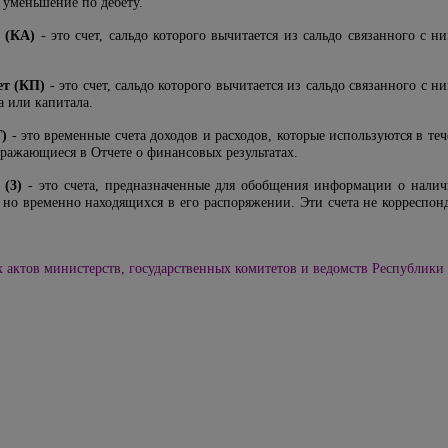
а уменьшение по дебету.
 (КА)
- это счет, сальдо которого вычитается из сальдо связанного с 
ет (КП)
- это счет, сальдо которого вычитается из сальдо связанного с 
а или капитала.
Т)
- это временные счета доходов и расходов, которые используются в те
тражающиеся в Отчете о финансовых результатах.
 (3)
- это счета, предназначенные для обобщения информации о налич
но временно находящихся в его распоряжении. Эти счета не корреспон
актов министерств, государственных комитетов и ведомств Республики У