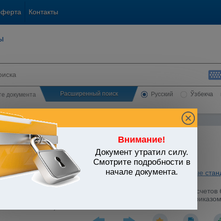
оферта
Контакты
ы
Расширенный поиск
Русский
Ўзбекча
сте документа
Внимание!
Документ утратил силу.
ЬСТВО УЗБЕКИСТАНА
Смотрите подробности в
начале документа.
терский учет. Аудит. Оценочная деятельность
/
Национальные станд
алтерского учета и Инструкция по его применению"
/
лтерского учета Республики Узбекистан (НСБУ N 21) "План счетов
субъектов и Инструкция по его применению" (Утвержден Приказом 
.2002 г. N 1181)