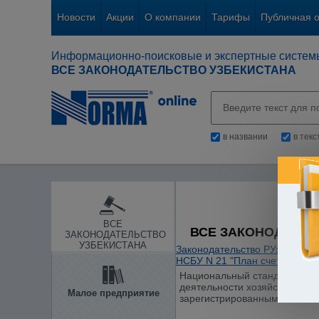
Новости
Акции
О компании
Тарифы
Публичная 
Информационно-поисковые и экспертные систем
ВСЕ ЗАКОНОДАТЕЛЬСТВО УЗБЕКИСТАНА
в названии
в тек
ВСЕ
ВСЕ ЗАКОНОДАТЕЛ
ЗАКОНОДАТЕЛЬСТВО
УЗБЕКИСТАНА
Законодательство РУз
/
Бухгал
НСБУ N 21 "План счетов бухг
Национальный стандарт бухга
деятельности хозяйствующих 
Малое предприятие
зарегистрированным МЮ 23.10