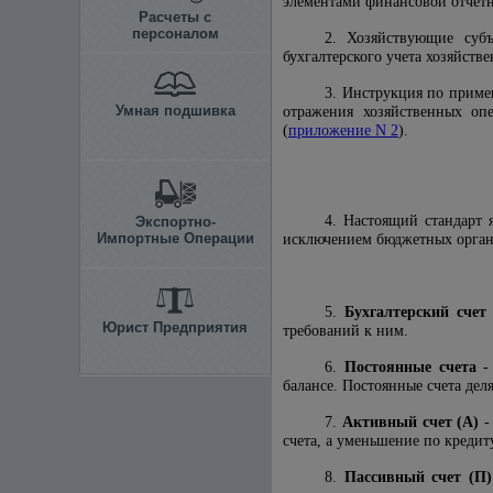
элементами финансовой отчетно
Расчеты с
персоналом
2. Хозяйствующие субъ
бухгалтерского учета хозяйств
3. Инструкция по приме
Умная подшивка
отражения хозяйственных опе
(
приложение N 2
).
4. Настоящий стандарт 
Экспортно-
Импортные Операции
исключением бюджетных органи
5.
Бухгалтерский счет
Юрист Предприятия
требований к ним.
6.
Постоянные счета
- 
балансе. Постоянные счета дел
7.
Активный счет (А)
-
счета, а уменьшение по кредит
8.
Пассивный счет (П)