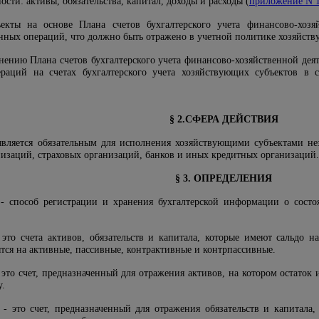
сти: активы, обязательства, капитал, доходы и расходы (
приложение N 
екты на основе Плана счетов бухгалтерского учета финансово-хозя
енных операций, что должно быть отражено в учетной политике хозяйств
нению Плана счетов бухгалтерского учета финансово-хозяйственной дея
раций на счетах бухгалтерского учета хозяйствующих субъектов в с
§ 2.СФЕРА ДЕЙСТВИЯ
является обязательным для исполнения хозяйствующими субъектами нез
заций, страховых организаций, банков и иных кредитных организаций.
§ 3. ОПРЕДЕЛЕНИЯ
- способ регистрации и хранения бухгалтерской информации о сост
это счета активов, обязательств и капитала, которые имеют сальдо н
ятся на активные, пассивные, контрактивные и контрпассивные.
 это счет, предназначенный для отражения активов, на котором остаток
у.
- это счет, предназначенный для отражения обязательств и капитала,