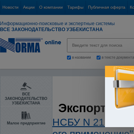
Новости
Акции
О компании
Тарифы
Публичная оферта
К
Информационно-поисковые и экспертные системы
ВСЕ ЗАКОНОДАТЕЛЬСТВО УЗБЕКИСТАНА
в названии
в тексте документ
ВСЕ
ЗАКОНОДАТЕЛЬСТВО
УЗБЕКИСТАНА
Экспортно-
НСБУ N 21 "План 
Малое предприятие
его применению