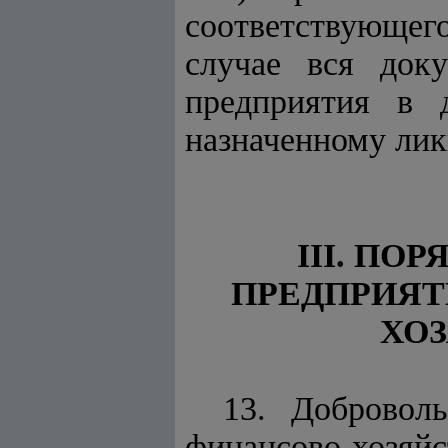
соответствующег
случае вся док
предприятия в 
назначенному лик
III. П
ПРЕДПРИЯ
ХО
13. Добровол
финансово-хозяй