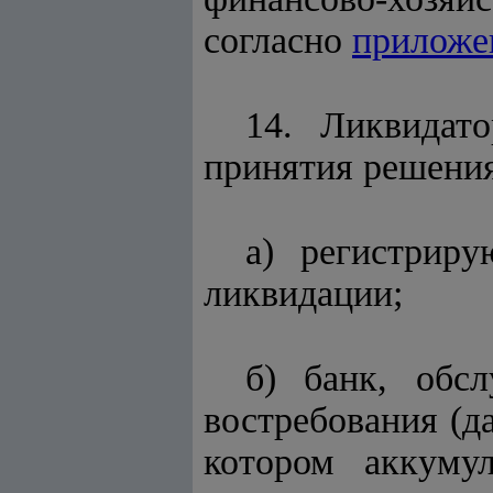
согласно
приложе
14. Ликвидат
принятия решения
а) регистрир
ликвидации;
б) банк, обс
востребования (д
котором аккуму