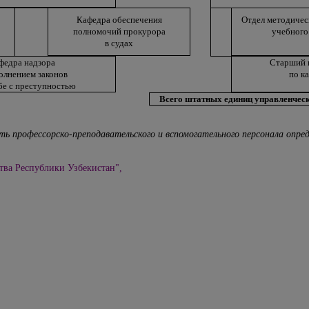
Кафедра обеспечения
Отдел методичес
полномочий прокурора
учебного
в судах
федра надзора
Старший 
полнением законов
по к
бе с преступностью
Всего штатных единиц управленческ
ть профессорско-преподавательского и вспомогательного персонала опр
тва Республики Узбекистан",