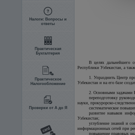
Налоги: Вопросы и
ответы
Практическая
Бухгалтерия
В целях дальнейшего с
Республики Узбекистан, а так
1. Упразднить Центр пр
Практическое
Узбекистан и на его базе соз
Налогообложение
2. Основными задачами 
переподготовку руково
науки, прокурорско-следственн
Проверки от А до Я
систематическое повыше
развитие навыков инфо
Узбекистан;
углубление знаний и со
информационных сетей при ре
повышение правовых зна