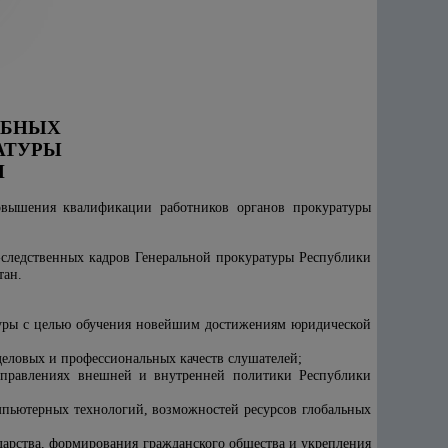
ЕБНЫХ
АТУРЫ
Н
овышения квалификации работников органов прокуратуры
следственных кадров Генеральной прокуратуры Республики
тан.
туры с целью обучения новейшим достижениям юридической
деловых и профессиональных качеств слушателей;
аправлениях внешней и внутренней политики Республики
мпьютерных технологий, возможностей ресурсов глобальных
дарства, формирования гражданского общества и укрепления