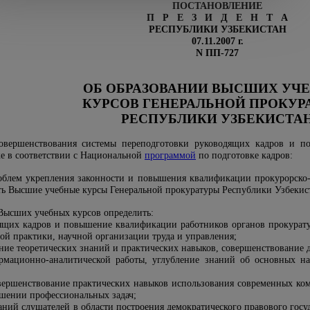
ПОСТАНОВЛЕНИЕ
П Р Е З И Д Е Н Т А
РЕСПУБЛИКИ УЗБЕКИСТАН
07.11.2007 г.
N ПП-727
ОБ ОБРАЗОВАНИИ ВЫСШИХ УЧ
КУРСОВ ГЕНЕРАЛЬНОЙ ПРОКУР
РЕСПУБЛИКИ УЗБЕКИСТА
овершенствования системы переподготовки руководящих кадров и п
же в соответствии с Национальной
программой
по подготовке кадров:
облем укрепления законности и повышения квалификации прокурорско-
дать Высшие учебные курсы Генеральной прокуратуры Республики Узбекис
Высших учебных курсов определить:
дящих кадров и повышение квалификации работников органов прокура
ой практики, научной организации труда и управления;
ние теоретических знаний и практических навыков, совершенствование 
рмационно-аналитической работы, углубление знаний об основных н
вершенствование практических навыков использования современных ко
шении профессиональных задач;
ний слушателей в области построения демократического правового госу