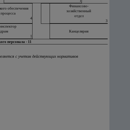
1
Финансово-
кого обеспечения
хозяйственный
 процесса
отдел
4
3
инспектор
адрам
Канцелярия
1
ого персонала - 11
еделяется с учетом действующих нормативов