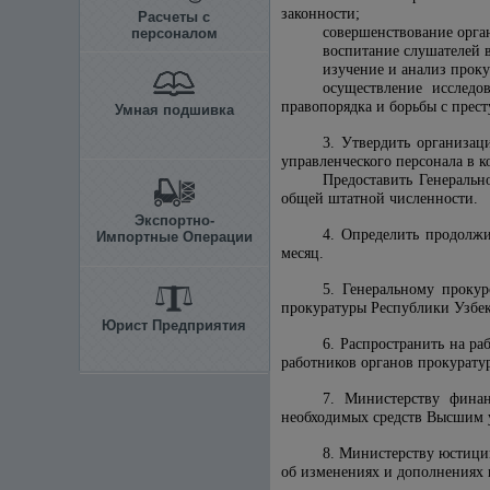
законности;
Расчеты с
совершенствование орган
персоналом
воспитание слушателей в
изучение и анализ проку
осуществление исследо
правопорядка и борьбы с прес
Умная подшивка
3. Утвердить организац
управленческого персонала в к
Предоставить Генеральн
общей штатной численности.
Экспортно-
4. Определить продолжи
Импортные Операции
месяц.
5. Генеральному проку
прокуратуры Республики Узбек
Юрист Предприятия
6. Распространить на р
работников органов прокурату
7. Министерству финан
необходимых средств Высшим 
8. Министерству юстици
об изменениях и дополнениях 