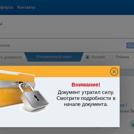
оферта
Контакты
ы
Расширенный поиск
Русский
Ўзбекча
сте документа
Внимание!
Документ утратил силу.
ЬСТВО УЗБЕКИСТАНА
Смотрите подробности в
начале документа.
ование. Наука. Культура
/
Утратившие силу акты
/
Образование
/
спублики Узбекистан от 07.11.2007 г. N ПП-727 "Об образовании 