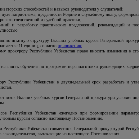
изаторских способностей и навыков руководителя у слушателей;
 духе патриотизма, преданности Родине и служебному долгу, формирова
рорско-следственной и судебной практики;
ваний и разработку практических предложений, рекомендаций и пос
тупностью.
ионно-штатную структуру Высших учебных курсов Генеральной прокур
оличестве 11 единиц, согласно
приложению
.
ому прокурору Республики Узбекистан право вносить изменения в ст
тельность обучения по программе переподготовки руководящих кадро
рору Республики Узбекистан в двухнедельный срок разработать и ут
истан.
аботников Высших учебных курсов Генеральной прокуратуры условия опл
ры.
сов Республики Узбекистан ежегодно при формировании параметро
учебным курсам согласно настоящему Постановлению.
и Республики Узбекистан совместно с Генеральной прокуратурой Респуб
в законодательство, вытекающие из настоящего Постановления.