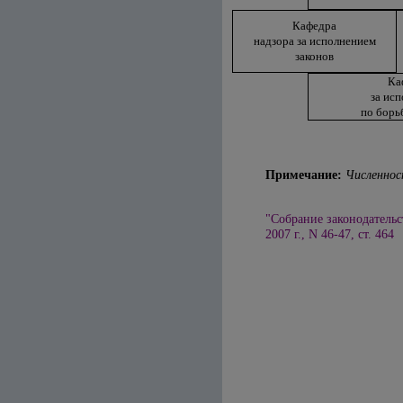
Кафедра
надзора за исполнением
законов
Ка
за ис
по борь
Примечание:
Численнос
"Собрание законодательс
2007 г., N 46-47, ст. 464