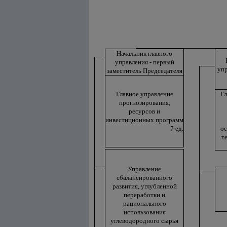
Начальник главного
.
.
управления - первый
упр
оо
заместитель Председателя
.
Главное управление
Гл
прогнозирования,
ресурсов и
инвестиционных программ
7 ед.
ос
т
Управление
сбалансированного
развития, углубленной
переработки и
рационального
использования
углеводородного сырья