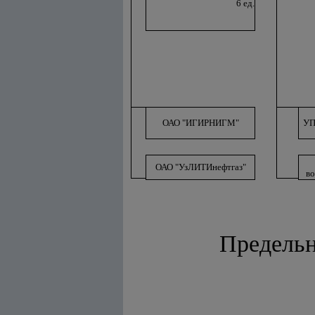
6 ед.
ОАО "ИГИРНИГМ"
УП
ОАО "УзЛИТИнефтгаз"
во
Предельн