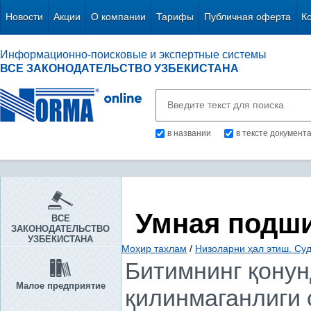
Новости
Акции
О компании
Тарифы
Публичная оферта
К
Информационно-поисковые и экспертные системы
ВСЕ ЗАКОНОДАТЕЛЬСТВО УЗБЕКИСТАНА
в названии
в тексте документ
Умная подш
ВСЕ
ЗАКОНОДАТЕЛЬСТВО
УЗБЕКИСТАНА
Моҳир тахлам
/
Низоларни ҳал этиш. Су
Битимнинг қонун
Малое предприятие
қилинмаганлиги 