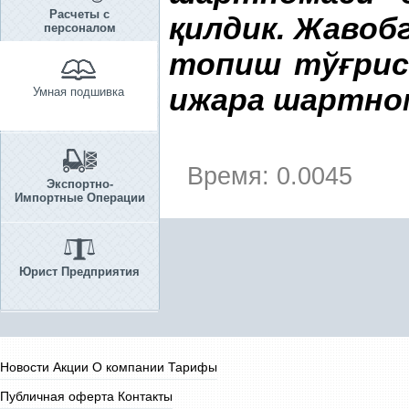
Расчеты с
қ
илдик. Жавоб
персоналом
топиш тў
ғ
ри
ижара шартно
Умная подшивка
Время: 0.0045
Экспортно-
Импортные Операции
Юрист Предприятия
Новости
Акции
О компании
Тарифы
Публичная оферта
Контакты