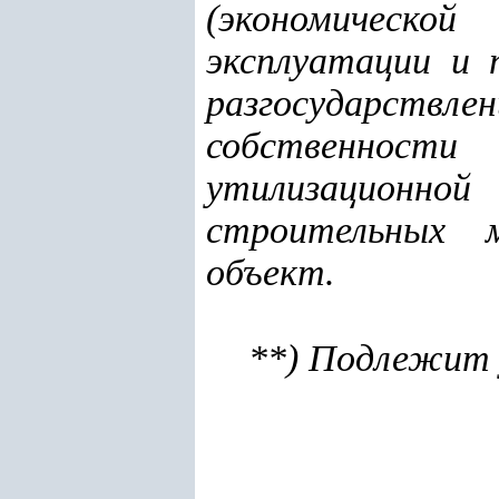
(экономическо
эксплуатации и 
разгосударствле
собственност
утилизационно
строительных 
объект.
**) Подлежит 