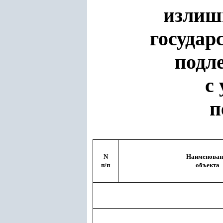
излиш
государ
подл
с
п
N
Наименован
п/п
объекта