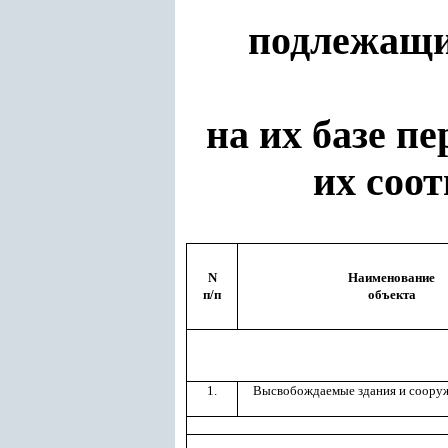
подлежащих
на их базе п
их соо
N
Наименование
п/п
объекта
1.
Высвобождаемые здания и соору