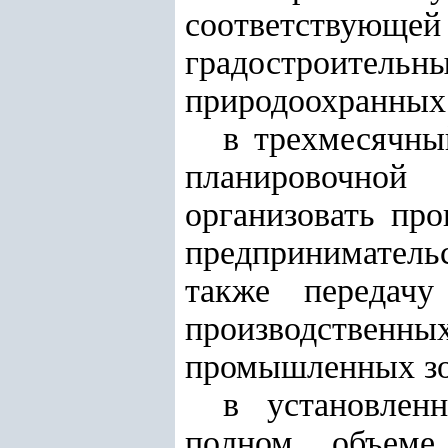
соответству
градостроите
природоохранных
в трехмесячны
планировочной
организовать пр
предпринимательс
также передач
производственны
промышленных зо
в установлен
полном объеме