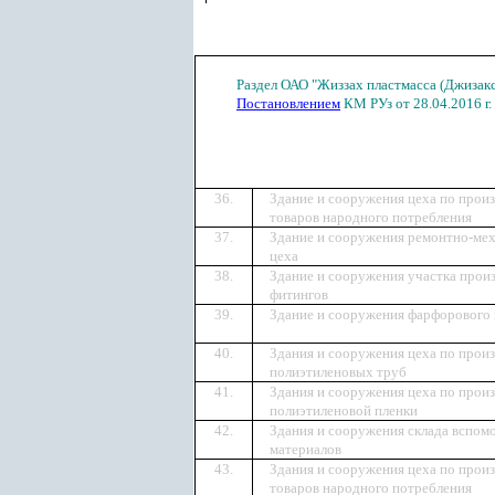
Раздел ОАО "Жиззах пластмасса (Джизакс
Постановлением
КМ РУз от 28.04.2016 г.
36.
Здание и сооружения цеха по прои
товаров народного потребления
37.
Здание и сооружения ремонтно-ме
цеха
38.
Здание и сооружения участка прои
фитингов
39.
Здание и сооружения фарфорового 
40.
Здания и сооружения цеха по прои
полиэтиленовых труб
41.
Здания и сооружения цеха по прои
полиэтиленовой пленки
42.
Здания и сооружения склада вспом
материалов
43.
Здания и сооружения цеха по прои
товаров народного потребления