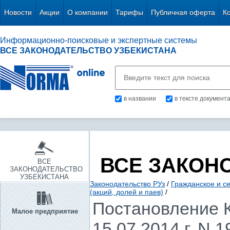
Новости
Акции
О компании
Тарифы
Публичная оферта
К
Информационно-поисковые и экспертные системы
ВСЕ ЗАКОНОДАТЕЛЬСТВО УЗБЕКИСТАНА
в названии
в тексте документ
ВСЕ ЗАКОН
ВСЕ
ЗАКОНОДАТЕЛЬСТВО
УЗБЕКИСТАНА
Законодательство РУз
/
Гражданское и с
(акций, долей и паев)
/
Постановление К
Малое предприятие
15.07.2014 г. N