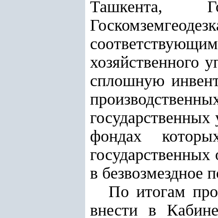
Ташкента, Го
Госкомземгеоде
соответствующи
хозяйственного у
сплошную инвент
производствен
государственных 
фондах которы
государственных 
в безвозмездное 
По итогам про
внести в Кабин