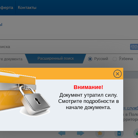
оферта
Контакты
ы
Расширенный поиск
Русский
Ўзбекча
сте документа
Внимание!
Документ утратил силу.
ЬСТВО УЗБЕКИСТАНА
Смотрите подробности в
начале документа.
ратура. Органы юстиции. Нотариат. Адвокатура. Юридическая служ
15.11.2010 г. N 264-мх "О внесении изменений и дополнения в По
ществлять нотариальную деятельность на определенной территори