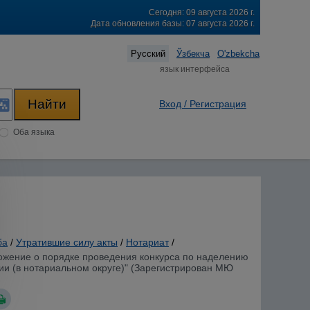
Сегодня: 09 августа 2026 г.
Дата обновления базы: 07 августа 2026 г.
Русский
Ўзбекча
O'zbekcha
язык интерфейса
Вход / Регистрация
Оба языка
ба
/
Утратившие силу акты
/
Нотариат
/
ложение о порядке проведения конкурса по наделению
и (в нотариальном округе)" (Зарегистрирован МЮ