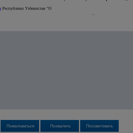
м
Республики Узбекистан “О
...