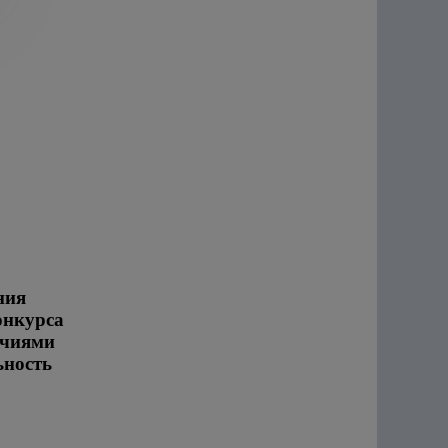
ния
онкурса
очиями
ьность