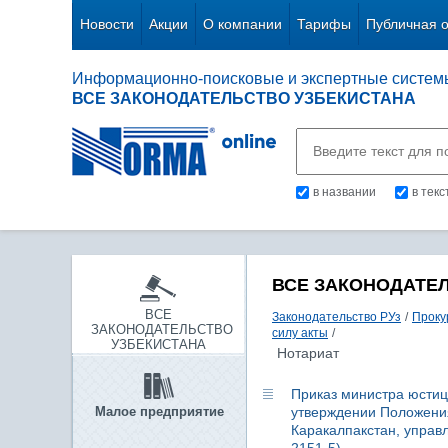
Новости
Акции
О компании
Тарифы
Публичная 
Информационно-поисковые и экспертные систем
ВСЕ ЗАКОНОДАТЕЛЬСТВО УЗБЕКИСТАНА
в названии
в тек
ВСЕ ЗАКОНОДАТЕ
ВСЕ
Законодательство РУз
/
Проку
ЗАКОНОДАТЕЛЬСТВО
силу акты
/
УЗБЕКИСТАНА
Нотариат
Приказ министра юстици
Малое предприятие
утверждении Положени
Каракалпакстан, управл