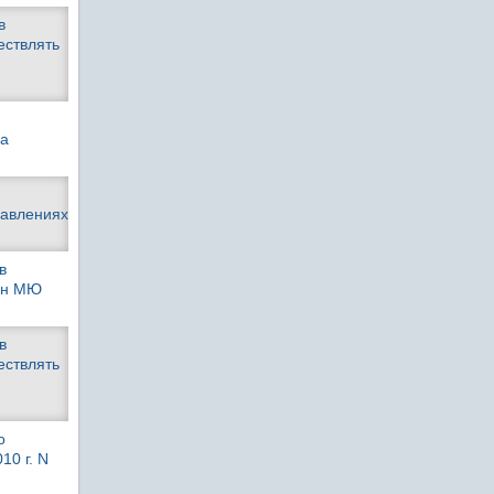
в
ествлять
ра
равлениях
в
ван МЮ
в
ествлять
о
10 г. N