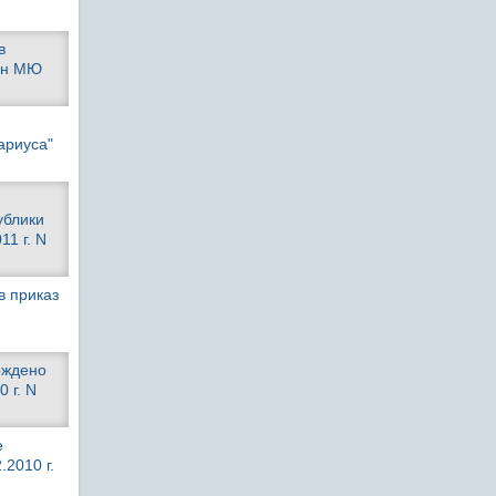
в
ван МЮ
ариуса"
ублики
1 г. N
в приказ
рждено
 г. N
е
2010 г.