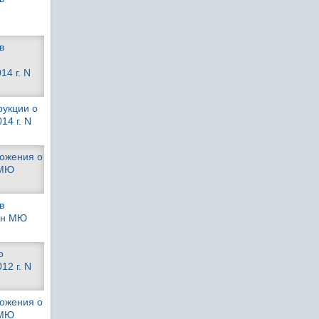
в
14 г. N
рукции о
14 г. N
ложения о
 МЮ
в
ван МЮ
о
12 г. N
ложения о
 МЮ