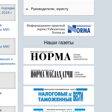
о порядке
Руководителю, юристу
2018 г.
в
ван МЮ
Наши газеты
ван МЮ
ожения о
равлениях
в
в