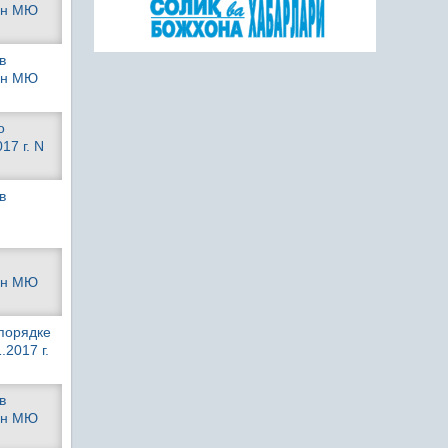
ван МЮ
в
ван МЮ
о
17 г. N
в
ван МЮ
 порядке
2017 г.
в
ван МЮ