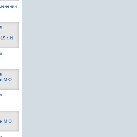
зменений
в
15 г. N
в
в
ван МЮ
в
ван МЮ
в