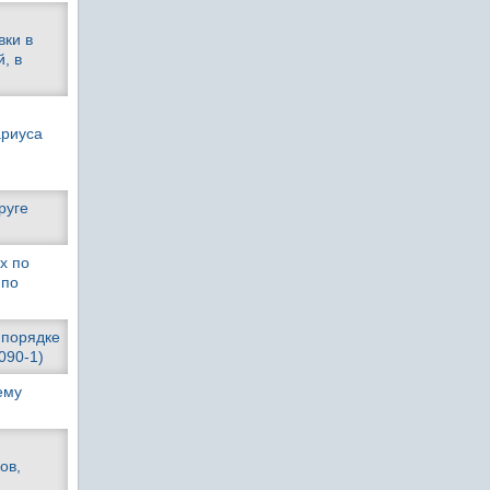
вки в
, в
ариуса
руге
х по
 по
 порядке
090-1)
ему
ов,