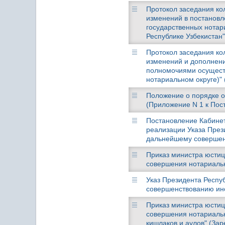
Протокол заседания кол
изменений в постановл
государственных нотар
Республике Узбекистан"
Протокол заседания кол
изменений и дополнени
полномочиями осуществ
нотариальном округе)" 
Положение о порядке о
(Приложение N 1 к Пост
Постановление Кабинета
реализации Указа Прези
дальнейшему совершенс
Приказ министра юстици
совершения нотариальн
Указ Президента Респуб
совершенствованию инс
Приказ министра юстици
совершения нотариальн
кишлаков и аулов" (Зар