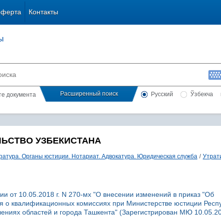
оферта
Контакты
ы
Расширенный поиск
Русский
Ўзбекча
сте документа
ЛЬСТВО УЗБЕКИСТАНА
ратура. Органы юстиции. Нотариат. Адвокатура. Юридическая служба
/
Утрат
и от 10.05.2018 г. N 270-мх "О внесении изменений в приказ "Об
я о квалификационных комиссиях при Министерстве юстиции Респ
ениях областей и города Ташкента" (Зарегистрирован МЮ 10.05.20