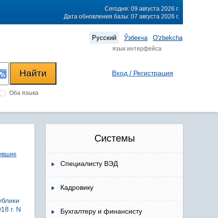
Сегодня: 09 августа 2026 г.
Дата обновления базы: 07 августа 2026 г.
Русский
Ўзбекча
O'zbekcha
язык интерфейса
Вход / Регистрация
Оба языка
Системы
ившие
Специалисту ВЭД
Кадровику
ублики
18 г. N
Бухгалтеру и финансисту