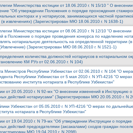
легии Министерства юстиции от 18.06.2010 г. N 15/10 " О внесении
ение "Об утверждении Положения о порядке прохождения стажиро
иальных конторах и у нотариусов, занимающихся частной практикой
 (в извлечениях) (Зарегистрирован МЮ 18.06.2010 г. N 1638-1)
легии Министерства юстиции от 08.06.2010 г. N 12/10 "О внесении
й в Положение о порядке проведения конкурса по наделению нот
лять нотариальную деятельность на определенной территории (в
(Извлечение) (Зарегистрирован МЮ 08.06.2010 г. N 1521-1)
пределения количества должностей нотариусов в нотариальном ок
ановлению КМ РУз от 02.06.2010 г. N 104)
 Министров Республики Узбекистан от 02.06.2010 г. N 104 "О мера
дента Республики Узбекистан от 5 мая 2010 г. N УП-4216 "О мерах
твованию института нотариата в Республике Узбекистан"
и от 20.05.2010 г. N 92-мх "О внесении изменений в Инструкцию о
ых действий нотариусами" (Зарегистрирован МЮ 20.05.2010 г. N 2
лики Узбекистан от 05.05.2010 г. N УП-4216 "О мерах по дальнейш
титута нотариата в Республике Узбекистан"
и от 19.04.2010 г. N 79-мх "Об утверждении Инструкции о порядке
ых действий председателями (аксакалами) сходов граждан поселк
егистрирован МЮ 19.04.2010 г. N 2098)