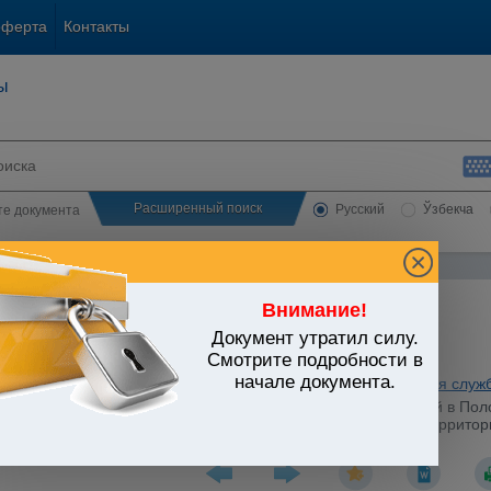
оферта
Контакты
ы
Расширенный поиск
Русский
Ўзбекча
сте документа
Внимание!
Документ утратил силу.
ЬСТВО УЗБЕКИСТАНА
Смотрите подробности в
начале документа.
ратура. Органы юстиции. Нотариат. Адвокатура. Юридическая служ
18.09.2010 г. N 195-мх "О внесении изменений и дополнений в По
ществлять нотариальную деятельность на определенной территори