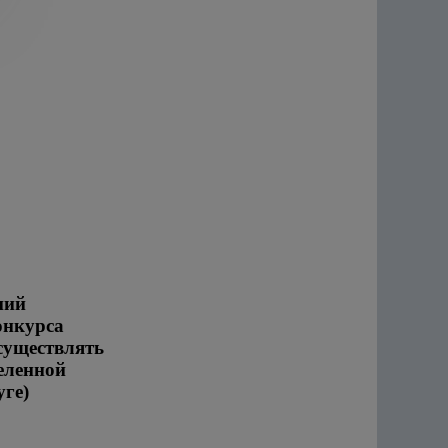
ний
онкурса
существлять
еленной
ге)