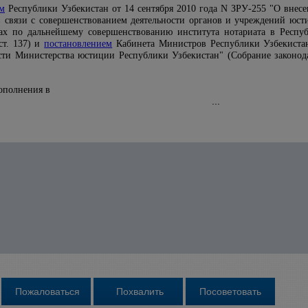
м
Республики Узбекистан от 14 сентября 2010 года N ЗРУ-255 "О внес
в связи с совершенствованием деятельности органов и учреждений юс
х по дальнейшему совершенствованию института нотариата в Республ
 ст. 137) и
постановлением
Кабинета Министров Республики Узбекистан
ти Министерства юстиции Республики Узбекистан" (Собрание законодате
ополнения в
...