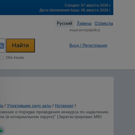
Сегодня: 07 августа 2026 г.
Дата обновления базы: 06 августа 2026 г.
Русский
Ўзбекча
O'zbekcha
язык интерфейса
Вход / Регистрация
Оба языка
ба
/
Утратившие силу акты
/
Нотариат
/
ложение о порядке проведения конкурса по наделению
и (в нотариальном округе)" (Зарегистрирован МЮ