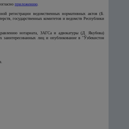
согласно
приложению
.
нной регистрации ведомственных нормативных актов (Б.
ерств, государственных комитетов и ведомств Республики
равлению нотариата, ЗАГСа и адвокатуры (Д. Якубова)
сех заинтересованных лиц и опубликование в "Ўзбекистон
а.