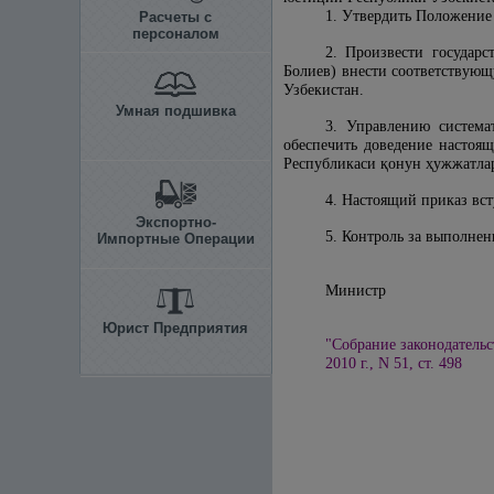
1. Утвердить Положение
Расчеты с
персоналом
2. Произвести государ
Болиев) внести соответствующ
Узбекистан.
Умная подшивка
3. Управлению система
обеспечить доведение настоящ
Республикаси
қ
онун
ҳ
ужжатлар
4. Настоящий приказ всту
Экспортно-
5. Контроль за выполнен
Импортные Операции
Министр
Юрист Предприятия
"Собрание законодательс
2010 г., N 51, ст. 498