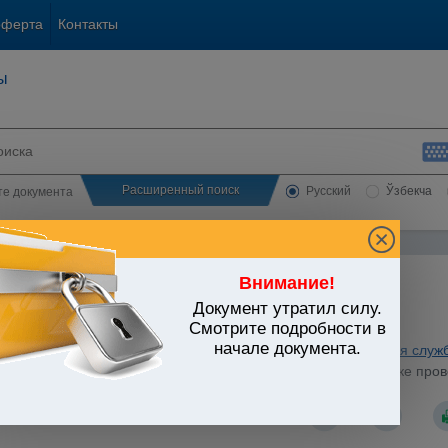
оферта
Контакты
ы
Расширенный поиск
Русский
Ўзбекча
сте документа
Внимание!
Документ утратил силу.
ЬСТВО УЗБЕКИСТАНА
Смотрите подробности в
начале документа.
ратура. Органы юстиции. Нотариат. Адвокатура. Юридическая служ
20.12.2010 г. N 303-мх "Об утверждении Положения о порядке про
 МЮ 20.12.2010 г. N 2165)