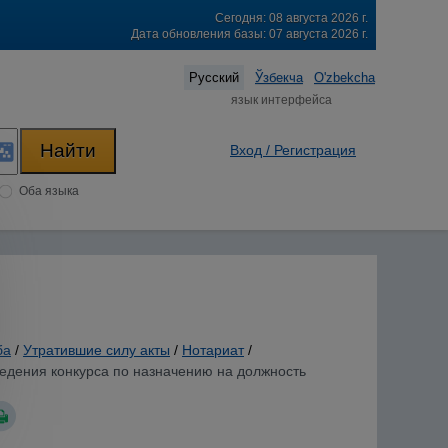
Сегодня: 08 августа 2026 г.
Дата обновления базы: 07 августа 2026 г.
Русский
Ўзбекча
O'zbekcha
язык интерфейса
Вход / Регистрация
Оба языка
ба
/
Утратившие силу акты
/
Нотариат
/
ведения конкурса по назначению на должность